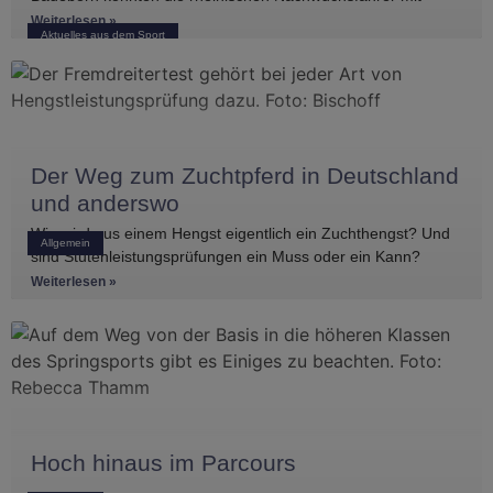
mehreren vorderen Platzierungen überzeugen. Frederik
Weiterlesen »
Aktuelles aus dem Sport
Koitka erreichte
Der Weg zum Zuchtpferd in Deutschland
und anderswo
Wie wird aus einem Hengst eigentlich ein Zuchthengst? Und
Allgemein
sind Stutenleistungsprüfungen ein Muss oder ein Kann?
Einblicke in die Regelwerke
Weiterlesen »
Hoch hinaus im Parcours