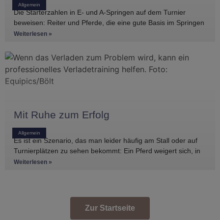
Allgemein
Die Starterzahlen in E- und A-Springen auf dem Turnier
beweisen: Reiter und Pferde, die eine gute Basis im Springen
haben, gibt es
Weiterlesen »
Mit Ruhe zum Erfolg
Allgemein
Es ist ein Szenario, das man leider häufig am Stall oder auf
Turnierplätzen zu sehen bekommt: Ein Pferd weigert sich, in
den Anhänger zu
Weiterlesen »
Zur Startseite