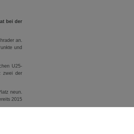
at bei der
hrader an.
Punkte und
schen U25-
z zwei der
latz neun.
ereits 2015
-