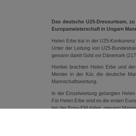
Das deutsche U25-Dressurteam, zu d
Europameisterschaft in Ungarn Man
Helen Erbe trat in der U25-Konkurren
Unter der Leitung von U25-Bundestrai
gewann damit Gold vor Dänemark (217.
Hierbei brachten Helen Erbe und der
Meister in der Kür, die deutsche Ma
Mannschaftswertung.
In der Einzelwertung gelangten Hele
Für Helen Erbe sind es die ersten Euro
bei der Pony-EM dabei, gewann Mannsc
Helen Erbe gewann mit Raphael 
Bunde