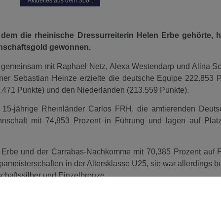
Aktuelles aus dem Sport
em die rheinische Dressurreiterin Helen Erbe gehörte, h
nschaftsgold gewonnen.
z gemeinsam mit Raphael Netz, Alexa Westendarp und Alina Sc
ner Sebastian Heinze erzielte die deutsche Equipe 222.853 
471 Punkte) und den Niederlanden (213.559 Punkte).
 15-jährige Rheinländer Carlos FRH, die amtierenden Deut
nnschaft mit 74,853 Prozent in Führung und lagen auf Plat
n Erbe und der Carrabas-Nachkomme mit 70,385 Prozent auf P
pameisterschaften in der Altersklasse U25, sie war allerdings b
haftssilber und Einzelbronze.
Netz, Alexa Westendarp und Alina Schrader unter der Leitung von U25
strainer Sebastian Heinze Mannschaftgold.