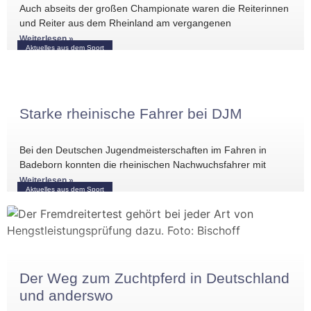
Auch abseits der großen Championate waren die Reiterinnen
und Reiter aus dem Rheinland am vergangenen
Wochenende international erfolgreich unterwegs. Bei
Weiterlesen »
Aktuelles aus dem Sport
Starke rheinische Fahrer bei DJM
Bei den Deutschen Jugendmeisterschaften im Fahren in
Badeborn konnten die rheinischen Nachwuchsfahrer mit
mehreren vorderen Platzierungen überzeugen. Frederik
Weiterlesen »
Aktuelles aus dem Sport
Koitka erreichte
Der Weg zum Zuchtpferd in Deutschland
und anderswo