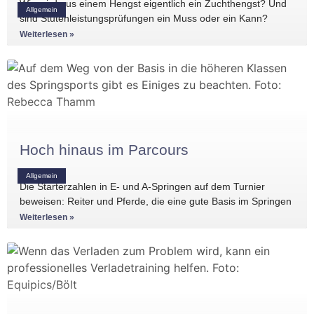
Wie wird aus einem Hengst eigentlich ein Zuchthengst? Und
Allgemein
sind Stutenleistungsprüfungen ein Muss oder ein Kann?
Einblicke in die Regelwerke
Weiterlesen »
Hoch hinaus im Parcours
Allgemein
Die Starterzahlen in E- und A-Springen auf dem Turnier
beweisen: Reiter und Pferde, die eine gute Basis im Springen
haben, gibt es
Weiterlesen »