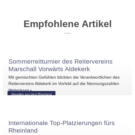
Empfohlene Artikel
Sommerreitturnier des Reitervereins
Marschall Vorwärts Aldekerk
Mit gemischten Gefühlen blickten die Verantwortlichen des
Reitervereins Aldekerk im Vorfeld auf die Nennungszahlen
vergleichbarer Turniere in der näheren Umgebung. Umso
Weiterlesen »
Aktuelles aus dem Rheinland
größer war die
Internationale Top-Platzierungen fürs
Rheinland