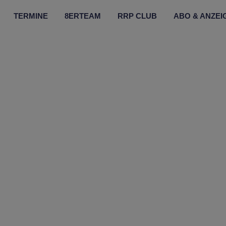
TERMINE
8ERTEAM
RRP CLUB
ABO & ANZEI