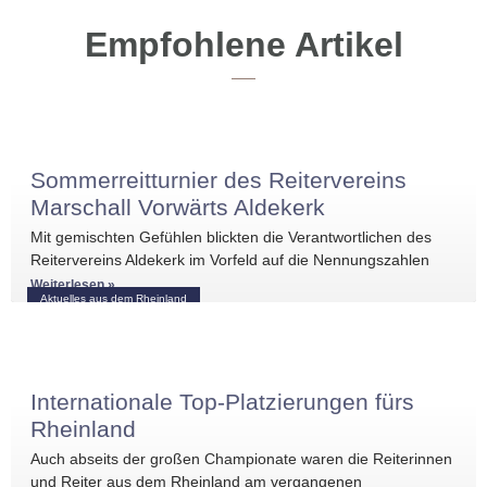
Empfohlene Artikel
Sommerreitturnier des Reitervereins
Marschall Vorwärts Aldekerk
Mit gemischten Gefühlen blickten die Verantwortlichen des
Reitervereins Aldekerk im Vorfeld auf die Nennungszahlen
vergleichbarer Turniere in der näheren Umgebung. Umso
Weiterlesen »
Aktuelles aus dem Rheinland
größer war die
Internationale Top-Platzierungen fürs
Rheinland
Auch abseits der großen Championate waren die Reiterinnen
und Reiter aus dem Rheinland am vergangenen