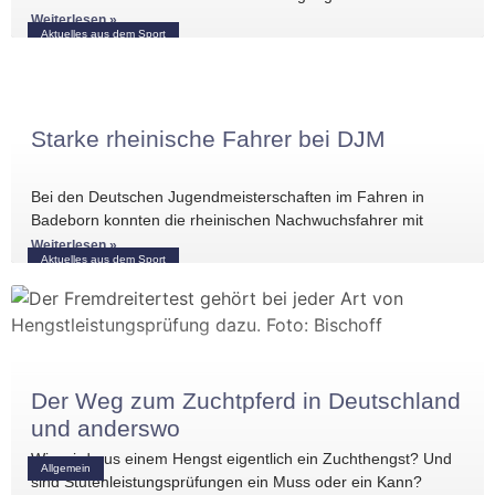
Wochenende international erfolgreich unterwegs. Bei
Weiterlesen »
Aktuelles aus dem Sport
Starke rheinische Fahrer bei DJM
Bei den Deutschen Jugendmeisterschaften im Fahren in
Badeborn konnten die rheinischen Nachwuchsfahrer mit
mehreren vorderen Platzierungen überzeugen. Frederik
Weiterlesen »
Aktuelles aus dem Sport
Koitka erreichte
Der Weg zum Zuchtpferd in Deutschland
und anderswo
Wie wird aus einem Hengst eigentlich ein Zuchthengst? Und
Allgemein
sind Stutenleistungsprüfungen ein Muss oder ein Kann?