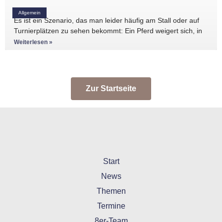
Allgemein
Es ist ein Szenario, das man leider häufig am Stall oder auf
Turnierplätzen zu sehen bekommt: Ein Pferd weigert sich, in
den Anhänger zu
Weiterlesen »
Zur Startseite
Start
News
Themen
Termine
8er-Team