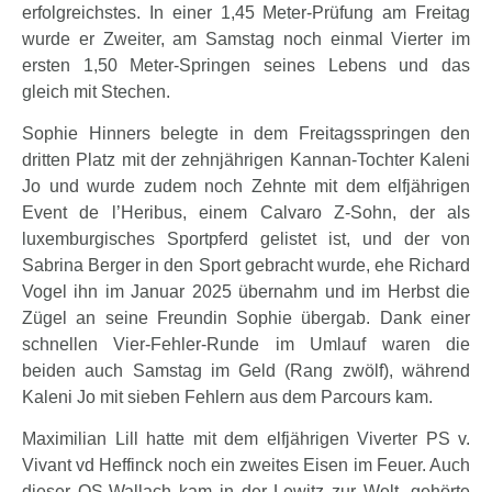
erfolgreichstes. In einer 1,45 Meter-Prüfung am Freitag
wurde er Zweiter, am Samstag noch einmal Vierter im
ersten 1,50 Meter-Springen seines Lebens und das
gleich mit Stechen.
Sophie Hinners belegte in dem Freitagsspringen den
dritten Platz mit der zehnjährigen Kannan-Tochter Kaleni
Jo und wurde zudem noch Zehnte mit dem elfjährigen
Event de l’Heribus, einem Calvaro Z-Sohn, der als
luxemburgisches Sportpferd gelistet ist, und der von
Sabrina Berger in den Sport gebracht wurde, ehe Richard
Vogel ihn im Januar 2025 übernahm und im Herbst die
Zügel an seine Freundin Sophie übergab. Dank einer
schnellen Vier-Fehler-Runde im Umlauf waren die
beiden auch Samstag im Geld (Rang zwölf), während
Kaleni Jo mit sieben Fehlern aus dem Parcours kam.
Maximilian Lill hatte mit dem elfjährigen Viverter PS v.
Vivant vd Heffinck noch ein zweites Eisen im Feuer. Auch
dieser OS-Wallach kam in der Lewitz zur Welt, gehörte