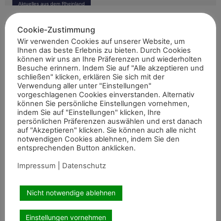
Aktuelles aus dem Rheinland
größer war die
Cookie-Zustimmung
Wir verwenden Cookies auf unserer Website, um
Ihnen das beste Erlebnis zu bieten. Durch Cookies
können wir uns an Ihre Präferenzen und wiederholten
Besuche erinnern. Indem Sie auf "Alle akzeptieren und
schließen" klicken, erklären Sie sich mit der
Kleiner Stich, dramatische Wirkung
Verwendung aller unter "Einstellungen"
vorgeschlagenen Cookies einverstanden. Alternativ
können Sie persönliche Einstellungen vornehmen,
Allgemein
indem Sie auf "Einstellungen" klicken, Ihre
Es surrt und brummt, beißt und sticht: Der milde und feuchte
persönlichen Präferenzen auswählen und erst danach
Winter hat dafür gesorgt, dass sich in diesem Jahr besonders
auf "Akzeptieren" klicken. Sie können auch alle nicht
Weiterlesen »
notwendigen Cookies ablehnen, indem Sie den
entsprechenden Button anklicken.
Impressum
|
Datenschutz
Internationale Top-Platzierungen fürs
Nicht notwendige ablehnen
Rheinland
Auch abseits der großen Championate waren die Reiterinnen
Einstellungen vornehmen