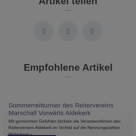
Artikel teilen
Empfohlene Artikel
Sommerreitturnier des Reitervereins
Marschall Vorwärts Aldekerk
Mit gemischten Gefühlen blickten die Verantwortlichen des
Reitervereins Aldekerk im Vorfeld auf die Nennungszahlen
vergleichbarer Turniere in der näheren Umgebung. Umso
Weiterlesen »