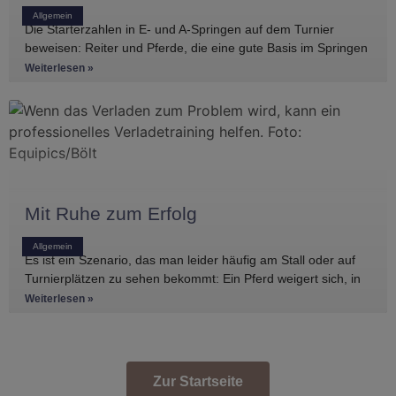
Allgemein
Die Starterzahlen in E- und A-Springen auf dem Turnier
beweisen: Reiter und Pferde, die eine gute Basis im Springen
haben, gibt es
Weiterlesen »
Mit Ruhe zum Erfolg
Allgemein
Es ist ein Szenario, das man leider häufig am Stall oder auf
Turnierplätzen zu sehen bekommt: Ein Pferd weigert sich, in
den Anhänger zu
Weiterlesen »
Zur Startseite