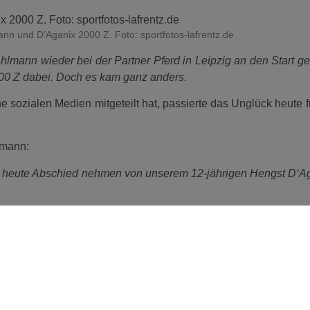
ann und D’Aganix 2000 Z. Foto: sportfotos-lafrentz.de
lmann wieder bei der Partner Pferd in Leipzig an den Start ge
000 Z dabei. Doch es kam ganz anders.
e sozialen Medien mitgeteilt hat, passierte das Unglück heute f
lmann:
wir heute Abschied nehmen von unserem 12-jährigen Hengst D‘A
wir ihn einschlafen lassen. Ein schrecklicher und unglücklic
 dass D‘Aganix 2000 Z sich aus bislang noch nicht vollständig
Auf einem rutschigen Untergrund kam er zu Fall und zog sich 
 zu, dass es keine Aussicht auf Heilung mehr gab.
rofessioneller Betreuung durch mehrere Tierärzte und Pfleger wu
r gibt, ihm ein schmerzfreies Leben und eine wohlverdient