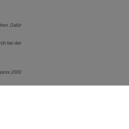
hen. Dafür
rüh bei der
ganix 2000
her Unfall
 geklärten
dabei eine
rde schnell
e Rente zu