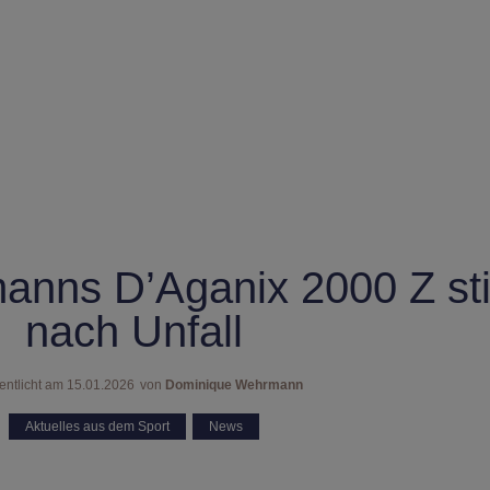
manns D’Aganix 2000 Z sti
nach Unfall
entlicht am
15.01.2026
von
Dominique Wehrmann
Aktuelles aus dem Sport
,
News