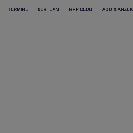
TERMINE
8ERTEAM
RRP CLUB
ABO & ANZEI