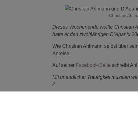
Christian Ahlm
Dieses Wochenende wollte Christian Ah
hatte er den zwölfjährigen D’Aganix 2
Wie Christian Ahlmann selbst über sein
Anreise.
Auf seiner
Facebook-Seite
schreibt Ah
Mit unendlicher Traurigkeit mussten 
Z.
In den frühen Morgenstunden mussten 
beim Ausladen in Leipzig führte dazu,
Gründen aus dem LKW befreien konnte. 
so schwere Verletzung am Oberschenkel
Trotz sofortiger Hilfe und intensiver p
klar, dass es keine Möglichkeit meh