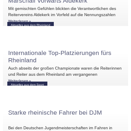
Marschall Vorwärts Aldekerk
Mit gemischten Gefühlen blickten die Verantwortlichen des
Reitervereins Aldekerk im Vorfeld auf die Nennungszahlen
vergleichbarer Turniere in der näheren Umgebung. Umso
Weiterlesen »
Aktuelles aus dem Rheinland
größer war die
Internationale Top-Platzierungen fürs
Rheinland
Auch abseits der großen Championate waren die Reiterinnen
und Reiter aus dem Rheinland am vergangenen
Wochenende international erfolgreich unterwegs. Bei
Weiterlesen »
Aktuelles aus dem Sport
Starke rheinische Fahrer bei DJM
Bei den Deutschen Jugendmeisterschaften im Fahren in