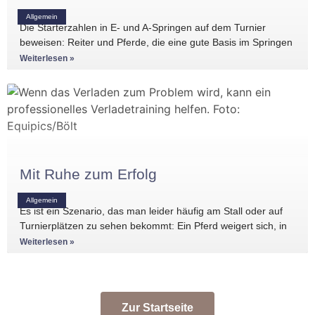
Allgemein
Die Starterzahlen in E- und A-Springen auf dem Turnier
beweisen: Reiter und Pferde, die eine gute Basis im Springen
haben, gibt es
Weiterlesen »
Mit Ruhe zum Erfolg
Allgemein
Es ist ein Szenario, das man leider häufig am Stall oder auf
Turnierplätzen zu sehen bekommt: Ein Pferd weigert sich, in
den Anhänger zu
Weiterlesen »
Zur Startseite