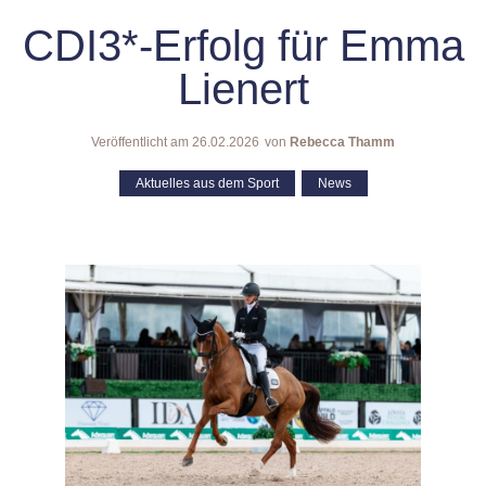
CDI3*-Erfolg für Emma
Lienert
Veröffentlicht am
26.02.2026
von
Rebecca Thamm
Aktuelles aus dem Sport
,
News