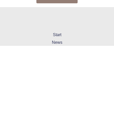
Start
News
Themen
Termine
8er-Team
Abonnement
Kontakt
Wir sind auch auf