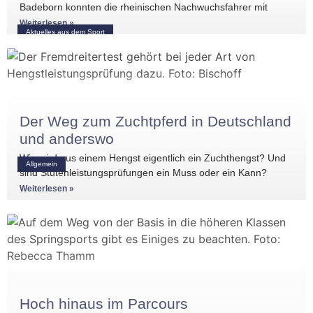
Badeborn konnten die rheinischen Nachwuchsfahrer mit
mehreren vorderen Platzierungen überzeugen. Frederik
Weiterlesen »
Aktuelles aus dem Sport
Koitka erreichte
Der Weg zum Zuchtpferd in Deutschland
und anderswo
Wie wird aus einem Hengst eigentlich ein Zuchthengst? Und
Allgemein
sind Stutenleistungsprüfungen ein Muss oder ein Kann?
Einblicke in die Regelwerke
Weiterlesen »
Hoch hinaus im Parcours