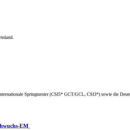
einland.
ternationale Springturnier (CSI5* GCT/GCL, CSI3*) sowie die Deutsch
Nachwuchs-EM