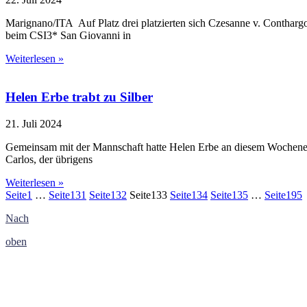
Marignano/ITA Auf Platz drei platzierten sich Czesanne v. Contha
beim CSI3* San Giovanni in
Weiterlesen »
Helen Erbe trabt zu Silber
21. Juli 2024
Gemeinsam mit der Mannschaft hatte Helen Erbe an diesem Wochenen
Carlos, der übrigens
Weiterlesen »
Seite
1
…
Seite
131
Seite
132
Seite
133
Seite
134
Seite
135
…
Seite
195
Nach
oben