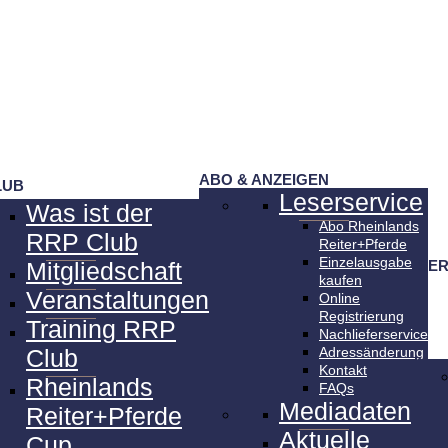
ABO & ANZEIGEN
LUB
Leserservice
Was ist der
Abo Rheinlands
RRP Club
Reiter+Pferde
Einzelausgabe
SER
Mitgliedschaft
kaufen
Veranstaltungen
Online
Registrierung
Training RRP
Nachlieferservice
Club
Adressänderung
Kontakt
Rheinlands
FAQs
Mediadaten
Reiter+Pferde
Aktuelle
Cup