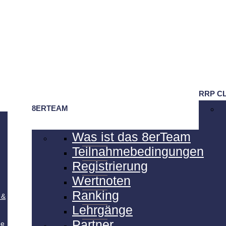
RRP C
8ERTEAM
Was ist das 8erTeam
Teilnahmebedingungen
Registrierung
Wertnoten
Ranking
 &
Lehrgänge
Partner
de