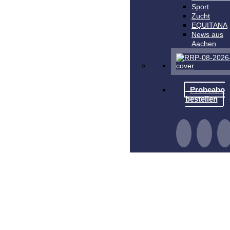
Sport
Zucht
EQUITANA
News aus
Aachen
Probeabo
bestellen