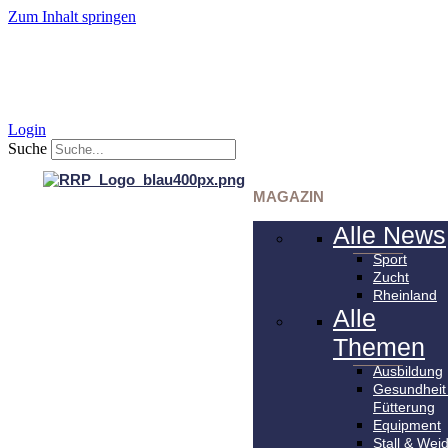
Zum Inhalt springen
Login
Suche
MAGAZIN
Alle News
Sport
Zucht
Rheinland
Alle
Themen
Ausbildung
Gesundheit
Fütterung
Equipment
Stall & Wei