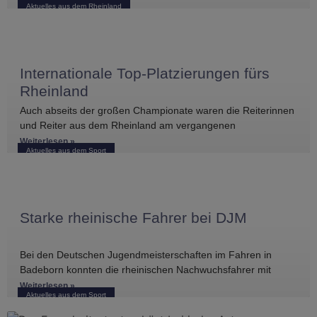
Aktuelles aus dem Rheinland
größer war die
Internationale Top-Platzierungen fürs
Rheinland
Auch abseits der großen Championate waren die Reiterinnen
und Reiter aus dem Rheinland am vergangenen
Wochenende international erfolgreich unterwegs. Bei
Weiterlesen »
Aktuelles aus dem Sport
Starke rheinische Fahrer bei DJM
Bei den Deutschen Jugendmeisterschaften im Fahren in
Badeborn konnten die rheinischen Nachwuchsfahrer mit
mehreren vorderen Platzierungen überzeugen. Frederik
Weiterlesen »
Aktuelles aus dem Sport
Koitka erreichte