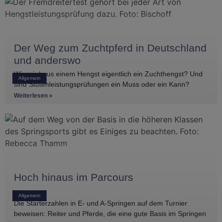
Der Weg zum Zuchtpferd in Deutschland
und anderswo
Wie wird aus einem Hengst eigentlich ein Zuchthengst? Und
Allgemein
sind Stutenleistungsprüfungen ein Muss oder ein Kann?
Einblicke in die Regelwerke
Weiterlesen »
Hoch hinaus im Parcours
Allgemein
Die Starterzahlen in E- und A-Springen auf dem Turnier
beweisen: Reiter und Pferde, die eine gute Basis im Springen