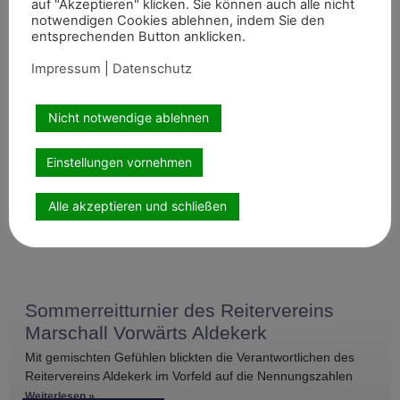
Artikel teilen
auf "Akzeptieren" klicken. Sie können auch alle nicht
notwendigen Cookies ablehnen, indem Sie den
entsprechenden Button anklicken.
Impressum
|
Datenschutz
Nicht notwendige ablehnen
Einstellungen vornehmen
Empfohlene Artikel
Alle akzeptieren und schließen
Sommerreitturnier des Reitervereins
Marschall Vorwärts Aldekerk
Mit gemischten Gefühlen blickten die Verantwortlichen des
Reitervereins Aldekerk im Vorfeld auf die Nennungszahlen
vergleichbarer Turniere in der näheren Umgebung. Umso
Weiterlesen »