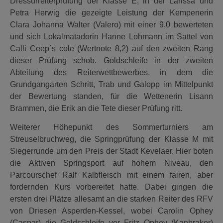
Dressurreiterprüfung der Klasse E, in der Larissa und
Petra Herwig die gezeigte Leistung der Kempenerin
Clara Johanna Walter (Valero) mit einer 9,0 bewerteten
und sich Lokalmatadorin Hanne Lohmann im Sattel von
Calli Ceep`s cole (Wertnote 8,2) auf den zweiten Rang
dieser Prüfung schob. Goldschleife in der zweiten
Abteilung des Reiterwettbewerbes, in dem die
Grundgangarten Schritt, Trab und Galopp im Mittelpunkt
der Bewertung standen, für die Wettenerin Lisann
Brammen, die Erik an die Tete dieser Prüfung ritt.
Weiterer Höhepunkt des Sommerturniers am
Streuselbruchweg, die Springprüfung der Klasse M mit
Siegerrunde um den Preis der Stadt Kevelaer. Hier boten
die Aktiven Springsport auf hohem Niveau, den
Parcourschef Ralf Kalbfleisch mit einem fairen, aber
fordernden Kurs vorbereitet hatte. Dabei gingen die
ersten drei Plätze allesamt an die starken Reiter des RFV
von Driesen Asperden-Kessel, wobei Carolin Ophey
(Caspar) die Goldschleife vor Fritz Ophey (Kanbraker)