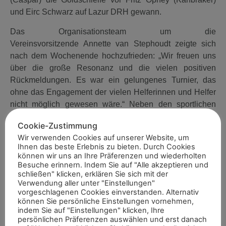
und Eirc Schwarz auf Lazur DRH gewann.
Das Organisationsteam um die
Vereinsvorsitzende Annette van Stephoudt zeigte sich
nach dem Wochenende hochzufrieden: „Wir freuen uns
über die große Resonanz und die vielen positiven
Rückmeldungen. Es war ein gelungenes Turnier, das
ohne das Engagement der vielen Helferinnen und Helfer
nicht möglich gewesen wäre.“ Neben den sportlichen
Leistungen überzeugte auch das Rahmenprogramm: Für
Cookie-Zustimmung
das leibliche Wohl war wie gewohnt bestens gesorgt, der
Wir verwenden Cookies auf unserer Website, um
Eintritt frei – ideale Bedingungen also für einen
Ihnen das beste Erlebnis zu bieten. Durch Cookies
sommerlichen Ausflug mit spannenden
können wir uns an Ihre Präferenzen und wiederholten
Besuche erinnern. Indem Sie auf "Alle akzeptieren und
Pferdesportmomenten.
schließen" klicken, erklären Sie sich mit der
Verwendung aller unter "Einstellungen"
Stephan Derk
s
vorgeschlagenen Cookies einverstanden. Alternativ
können Sie persönliche Einstellungen vornehmen,
indem Sie auf "Einstellungen" klicken, Ihre
persönlichen Präferenzen auswählen und erst danach