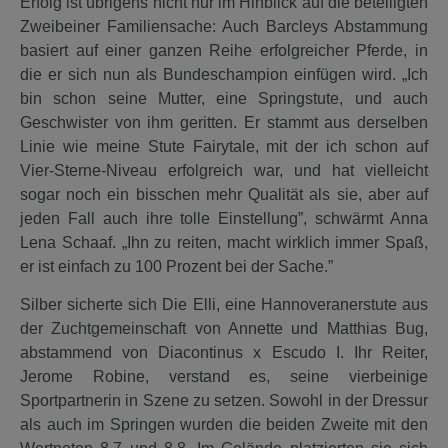
Erfolg ist übrigens nicht nur im Hinblick auf die beteiligten
Zweibeiner Familiensache: Auch Barcleys Abstammung
basiert auf einer ganzen Reihe erfolgreicher Pferde, in
die er sich nun als Bundeschampion einfügen wird. „Ich
bin schon seine Mutter, eine Springstute, und auch
Geschwister von ihm geritten. Er stammt aus derselben
Linie wie meine Stute Fairytale, mit der ich schon auf
Vier-Sterne-Niveau erfolgreich war, und hat vielleicht
sogar noch ein bisschen mehr Qualität als sie, aber auf
jeden Fall auch ihre tolle Einstellung”, schwärmt Anna
Lena Schaaf. „Ihn zu reiten, macht wirklich immer Spaß,
er ist einfach zu 100 Prozent bei der Sache.”
Silber sicherte sich Die Elli, eine Hannoveranerstute aus
der Zuchtgemeinschaft von Annette und Matthias Bug,
abstammend von Diacontinus x Escudo I. Ihr Reiter,
Jerome Robine, verstand es, seine vierbeinige
Sportpartnerin in Szene zu setzen. Sowohl in der Dressur
als auch im Springen wurden die beiden Zweite mit den