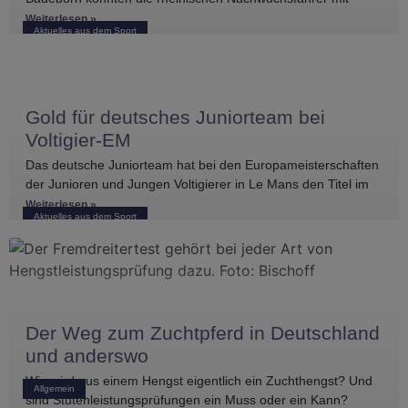
mehreren vorderen Platzierungen überzeugen. Frederik
Weiterlesen »
Aktuelles aus dem Sport
Koitka erreichte
Gold für deutsches Juniorteam bei
Voltigier-EM
Das deutsche Juniorteam hat bei den Europameisterschaften
der Junioren und Jungen Voltigierer in Le Mans den Titel im
Gruppenvoltigieren gewonnen.
Weiterlesen »
Aktuelles aus dem Sport
Der Weg zum Zuchtpferd in Deutschland
und anderswo
Wie wird aus einem Hengst eigentlich ein Zuchthengst? Und
Allgemein
sind Stutenleistungsprüfungen ein Muss oder ein Kann?