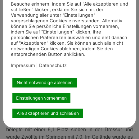
entschieden sie die heutige Teilprüfung phänomenal für
Besuche erinnern. Indem Sie auf "Alle akzeptieren und
schließen" klicken, erklären Sie sich mit der
sich. „Wir sahen ein Pferd in stetig guter Balance,
Verwendung aller unter "Einstellungen"
rhythmisch galoppierend und gleichmäßig springend”,
vorgeschlagenen Cookies einverstanden. Alternativ
resümierten die Richter und vergaben jeweils eine 9,0 für
können Sie persönliche Einstellungen vornehmen,
indem Sie auf "Einstellungen" klicken, Ihre
den Galopp, die Qualität am Sprung und den
persönlichen Präferenzen auswählen und erst danach
Gesamteindruck. „Die Rittigkeit hat uns sogar noch
auf "Akzeptieren" klicken. Sie können auch alle nicht
besser gefallen”, hieß es, und die Teilnote hier lautete
notwendigen Cookies ablehnen, indem Sie den
entsprechenden Button anklicken.
9,5.
Impressum
|
Datenschutz
Ben Leuwer und Charissima RH. (Foto: Vortmann)
Nicht notwendige ablehnen
Und auch Ben Leuwer reihte sich in die
Einstellungen vornehmen
Gesamtplatzierung ein: Im Sattel von Charissima RH
platzierte sich der ebenfalls für den RJC Rodderberg
Alle akzeptieren und schließen
startende Reiter mit 34 Punkten auf Rang 13. Die von
Rudi Henn gezogene Tochter des Cashmere x Carabas
belegte mit einer 8,1 Platz sieben in der Dressur und
wurde Zwölfte im Springen mit 7,0. Im Gelände wurde es