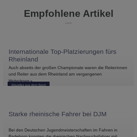
Empfohlene Artikel
Internationale Top-Platzierungen fürs
Rheinland
Auch abseits der großen Championate waren die Reiterinnen
und Reiter aus dem Rheinland am vergangenen
Wochenende international erfolgreich unterwegs. Bei
Weiterlesen »
Aktuelles aus dem Sport
Starke rheinische Fahrer bei DJM
Bei den Deutschen Jugendmeisterschaften im Fahren in
Badeborn konnten die rheinischen Nachwuchsfahrer mit