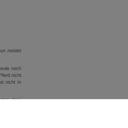
Nun meldet
heute noch
Pferd nicht
t nicht in
eten, dass