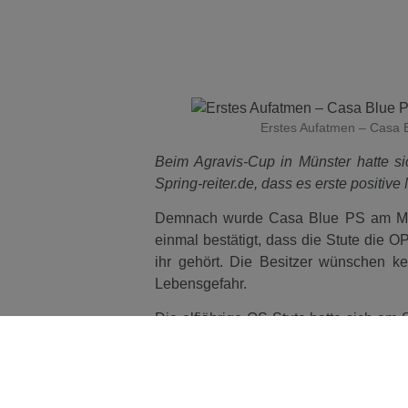
Erstes Aufatmen – Casa B
Beim Agravis-Cup in Münster hatte s
Spring-reiter.de, dass es erste positive
Demnach wurde Casa Blue PS am Monta
einmal bestätigt, dass die Stute die O
ihr gehört. Die Besitzer wünschen kei
Lebensgefahr.
Die elfjährige OS-Stute hatte sich am
sie nicht mehr auftreten konnte und per
Spring-reiter.de
hatte die Meldung von d