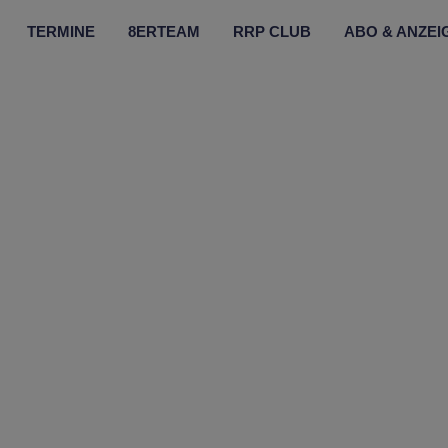
TERMINE
8ERTEAM
RRP CLUB
ABO & ANZEI