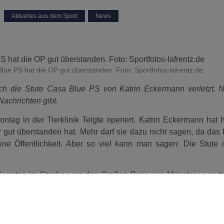
Aktuelles aus dem Sport
,
News
lue PS hat die OP gut überstanden. Foto: Sportfotos-lafrentz.de
ich die Stute Casa Blue PS von Katrin Eckermann verletzt. 
 Nachrichten gibt.
g in der Tierklinik Telgte operiert. Katrin Eckermann hat 
P gut überstanden hat. Mehr darf sie dazu nicht sagen, da das 
ne Öffentlichkeit. Aber so viel kann man sagen: Die Stute is
 Sonntag im Stechen um den Großen Preis von Münster so vertr
 Notfallambulanz in die Klinik gebracht wurde.
er gelungenen OP als erstes veröffentlicht.