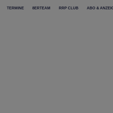
TERMINE
8ERTEAM
RRP CLUB
ABO & ANZEI