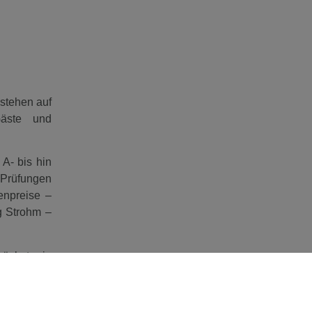
estehen auf
Gäste und
A- bis hin
-Prüfungen
enpreise –
g Strohm –
ächst ein
ale sorgte
Reiter auf
te sammeln.