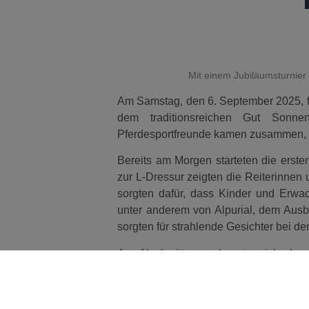
Mit einem Jubiläumsturnier 
Am Samstag, den 6. September 2025, fei
dem traditionsreichen Gut Sonne
Pferdesportfreunde kamen zusammen, 
Bereits am Morgen starteten die erste
zur L-Dressur zeigten die Reiterinnen
sorgten dafür, dass Kinder und Erwac
unter anderem von Alpurial, dem Aus
sorgten für strahlende Gesichter bei d
Am Nachmittag verlagerte sich das
Springreiter-Wettbewerb, anschließen
das beliebte „Jump & Bull“: Neun Team
dem Bullen. Solange der Bullreiter im 