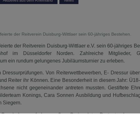
Aktuelles aus dem Rheinland
,
News
feierte der Reitverein Duisburg-Wittlaer sein 60-jähriges Bestehen.
erte der Reitverein Duisburg-Wittlaer e.V. sein 60-jähriges B
nhof im Düsseldorfer Norden. Zahlreiche Mitglieder, 
um ein rundum gelungenes Jubiläumsturnier zu erleben.
n Dressurprüfungen. Von Reiterwettbewerben, E- Dressur über 
 und Reiter ihr Können. Eine Besonderheit in diesem Jahr: Ü18
hsene nicht gegeneinander antreten mussten. Gestiftete Ehr
bilderteam Konings, Cara Sonnen Ausbildung und Hufbeschla
en Siegern.
 Geschehen auf den großen Springplatz. Dort standen zun
d E- und A-Springen auf dem Programm. Für ein besonderes Fin
s traten an, bestehend aus einem Reiter mit Pferd und einem 
Sattel blieb, konnte der Springreiter über die Hindernisse Punk