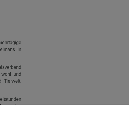
mehrtägige
elmans in
eisverband
r wohl und
 Tierwelt.
eitstunden
hre ersten
d diverse
leben wird
n sich auf.