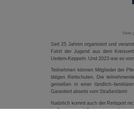
Viele 
Seit 25 Jahren organisiert und veran
Fahrt der Jugend aus dem Kreisver
Uedem-Keppeln. Und 2023 war es vom 
Teilnehmen können Mitglieder der Pfe
tätigen Reitschulen. Die teilnehmen
genießen in einer ländlich–familiä
Garantiert abseits vom Straßenlärm!
Natürlich kommt auch der Reitsport ni
in Dressur und Springen angeboten u
Springerfahrungen auf Schulponys 
Möglichkeiten, sich Outdoor zu besc
natürlich auch die Gemeinschaft unter