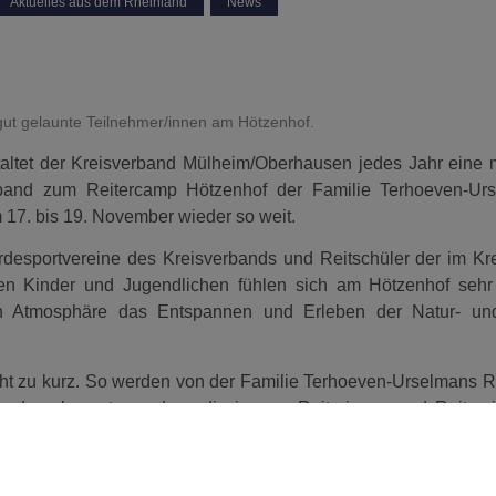
Aktuelles aus dem Rheinland
,
News
gut gelaunte Teilnehmer/innen am Hötzenhof.
staltet der Kreisverband Mülheim/Oberhausen jedes Jahr eine 
band zum Reitercamp Hötzenhof der Familie Terhoeven-Urs
17. bis 19. November wieder so weit.
rdesportvereine des Kreisverbands und Reitschüler der im Kr
den Kinder und Jugendlichen fühlen sich am Hötzenhof seh
ren Atmosphäre das Entspannen und Erleben der Natur- und
cht zu kurz. So werden von der Familie Terhoeven-Urselmans R
nd es kommt vor, dass die jungen Reiterinnen und Reiter i
und Schulpferden sammeln können. Eine Spielscheune un
häftigen, werden gern angenommen. Durch das gemeinsame Er
einander gefördert und die Grenzen zwischen den Vereinen löse