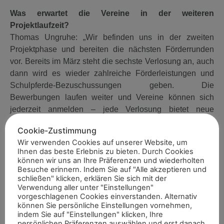
Was erwartet die Vereine in der weiteren
Projektlaufzeit?
Thomas Ungruhe: „Wir befinden uns in der zweiten
Projektphase und bereiten die nächsten Förderrunden
vor. Bereits im März steht die sechste Verlosung an, auch
dann wird es wieder zahlreiche Förderleistungen und
Schulpferde-Bezuschussungen geben. Die
Bewerbungen laufen weiter und Vereine können sich
jederzeit anmelden – jede Verlosung bietet neue
Chancen auf Förderleistungen. Im August werden wir das
Cookie-Zustimmung
Thema Schulpferde und Reitschulen im Rahmen der WM
Wir verwenden Cookies auf unserer Website, um
präsentieren. Der Sonntag, 16. August, wird zum Tag der
Ihnen das beste Erlebnis zu bieten. Durch Cookies
Reitschulen. Darauf freuen wir uns schon jetzt.“
können wir uns an Ihre Präferenzen und wiederholten
Besuche erinnern. Indem Sie auf "Alle akzeptieren und
Was möchten Sie den Vereinen mit Reitschulen noch
schließen" klicken, erklären Sie sich mit der
Verwendung aller unter "Einstellungen"
mitgeben?
vorgeschlagenen Cookies einverstanden. Alternativ
Thomas Ungruhe: „Mein Dank gilt allen Vereinen, die
können Sie persönliche Einstellungen vornehmen,
trotz aller Hindernisse mit viel Herzblut einen
indem Sie auf "Einstellungen" klicken, Ihre
persönlichen Präferenzen auswählen und erst danach