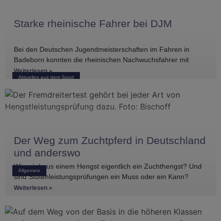
Starke rheinische Fahrer bei DJM
Bei den Deutschen Jugendmeisterschaften im Fahren in
Badeborn konnten die rheinischen Nachwuchsfahrer mit
mehreren vorderen Platzierungen überzeugen. Frederik
Weiterlesen »
Aktuelles aus dem Sport
Koitka erreichte
Der Weg zum Zuchtpferd in Deutschland
und anderswo
Wie wird aus einem Hengst eigentlich ein Zuchthengst? Und
Allgemein
sind Stutenleistungsprüfungen ein Muss oder ein Kann?
Einblicke in die Regelwerke
Weiterlesen »