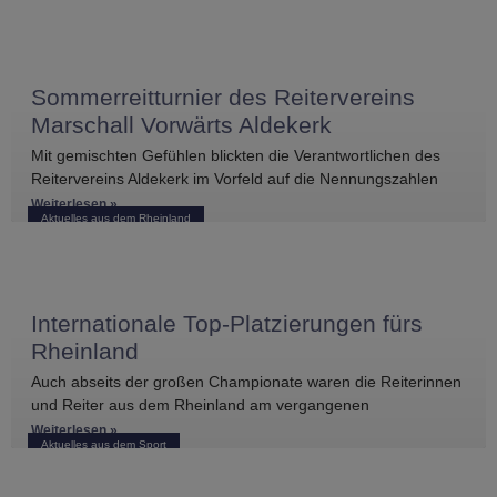
Sommerreitturnier des Reitervereins
Marschall Vorwärts Aldekerk
Mit gemischten Gefühlen blickten die Verantwortlichen des
Reitervereins Aldekerk im Vorfeld auf die Nennungszahlen
vergleichbarer Turniere in der näheren Umgebung. Umso
Weiterlesen »
Aktuelles aus dem Rheinland
größer war die
Internationale Top-Platzierungen fürs
Rheinland
Auch abseits der großen Championate waren die Reiterinnen
und Reiter aus dem Rheinland am vergangenen
Wochenende international erfolgreich unterwegs. Bei
Weiterlesen »
Aktuelles aus dem Sport