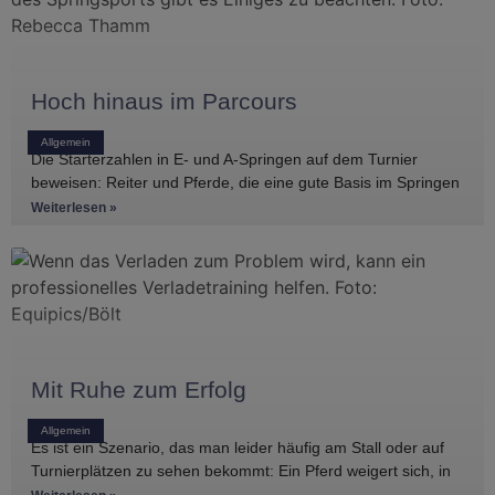
Hoch hinaus im Parcours
Allgemein
Die Starterzahlen in E- und A-Springen auf dem Turnier
beweisen: Reiter und Pferde, die eine gute Basis im Springen
haben, gibt es
Weiterlesen »
Mit Ruhe zum Erfolg
Allgemein
Es ist ein Szenario, das man leider häufig am Stall oder auf
Turnierplätzen zu sehen bekommt: Ein Pferd weigert sich, in
den Anhänger zu