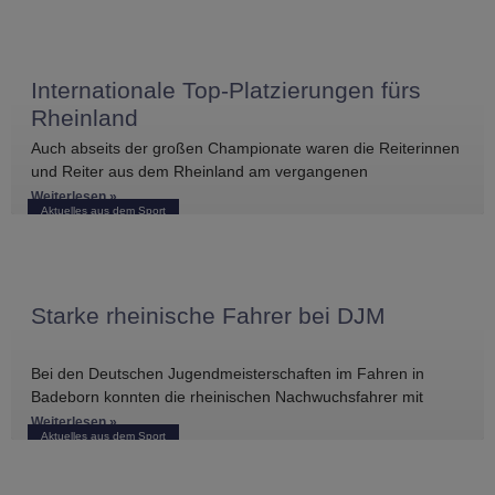
Internationale Top-Platzierungen fürs
Rheinland
Auch abseits der großen Championate waren die Reiterinnen
und Reiter aus dem Rheinland am vergangenen
Wochenende international erfolgreich unterwegs. Bei
Weiterlesen »
Aktuelles aus dem Sport
Starke rheinische Fahrer bei DJM
Bei den Deutschen Jugendmeisterschaften im Fahren in
Badeborn konnten die rheinischen Nachwuchsfahrer mit
mehreren vorderen Platzierungen überzeugen. Frederik
Weiterlesen »
Aktuelles aus dem Sport
Koitka erreichte