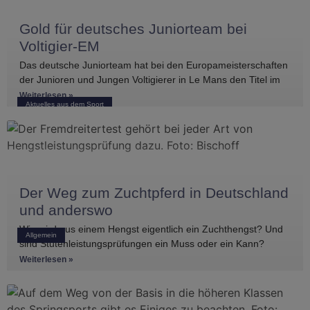
Gold für deutsches Juniorteam bei
Voltigier-EM
Das deutsche Juniorteam hat bei den Europameisterschaften
der Junioren und Jungen Voltigierer in Le Mans den Titel im
Gruppenvoltigieren gewonnen.
Weiterlesen »
Aktuelles aus dem Sport
Der Weg zum Zuchtpferd in Deutschland
und anderswo
Wie wird aus einem Hengst eigentlich ein Zuchthengst? Und
Allgemein
sind Stutenleistungsprüfungen ein Muss oder ein Kann?
Einblicke in die Regelwerke
Weiterlesen »