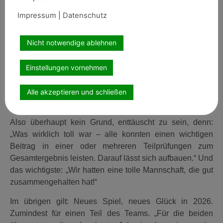
Natürlich wäre eine Platzierung weiter vorne
Impressum
|
Datenschutz
wünschenswert gewesen, aber Landestrainerin Christina
Hoffmann ist trotzdem hoch zufrieden mit ihrem Team.
Nicht notwendige ablehnen
„Das war ja noch eine sehr junge Mannschaft und bis auf
Sidney, der schon letztes Jahr dabei war, sind alle zum
Einstellungen vornehmen
ersten Mal bei der Goldenen Schärpe am Start“, so
Hoffmann. „Und der eine oder andere hatte im
entscheidenden Moment auch in bisschen Pech“, tröstete
Alle akzeptieren und schließen
sie.
Also überhaupt kein Grund, enttäuscht zu sein, denn:
„Was wirklich toll war – alle konnten einen wichtigen
Beitrag in einer oder mehreren Teilprüfungen zum
Gesamtergebnis leisten. Darauf lässt sich aufbauen.“ Und
das wichtigste: „Wir hatten eine tolle Mannschaft, die gut
zusammengehalten hat!“
Im übrigen gilt: Neues Spiel, neues Glück in 2026.
Zumindest für einen Teil des Teams. „Für die beiden