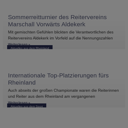
Sommerreitturnier des Reitervereins
Marschall Vorwärts Aldekerk
Mit gemischten Gefühlen blickten die Verantwortlichen des
Reitervereins Aldekerk im Vorfeld auf die Nennungszahlen
vergleichbarer Turniere in der näheren Umgebung. Umso
Weiterlesen »
Aktuelles aus dem Rheinland
größer war die
Internationale Top-Platzierungen fürs
Rheinland
Auch abseits der großen Championate waren die Reiterinnen
und Reiter aus dem Rheinland am vergangenen
Wochenende international erfolgreich unterwegs. Bei
Weiterlesen »
Aktuelles aus dem Sport