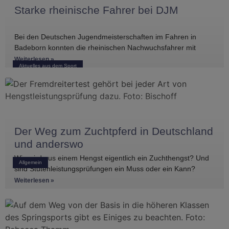
Starke rheinische Fahrer bei DJM
Bei den Deutschen Jugendmeisterschaften im Fahren in
Badeborn konnten die rheinischen Nachwuchsfahrer mit
mehreren vorderen Platzierungen überzeugen. Frederik
Weiterlesen »
Aktuelles aus dem Sport
Koitka erreichte
Der Weg zum Zuchtpferd in Deutschland
und anderswo
Wie wird aus einem Hengst eigentlich ein Zuchthengst? Und
Allgemein
sind Stutenleistungsprüfungen ein Muss oder ein Kann?
Einblicke in die Regelwerke
Weiterlesen »