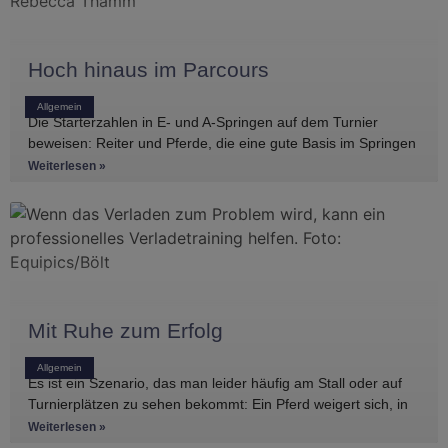
Hoch hinaus im Parcours
Allgemein
Die Starterzahlen in E- und A-Springen auf dem Turnier
beweisen: Reiter und Pferde, die eine gute Basis im Springen
haben, gibt es
Weiterlesen »
Mit Ruhe zum Erfolg
Allgemein
Es ist ein Szenario, das man leider häufig am Stall oder auf
Turnierplätzen zu sehen bekommt: Ein Pferd weigert sich, in
den Anhänger zu
Weiterlesen »