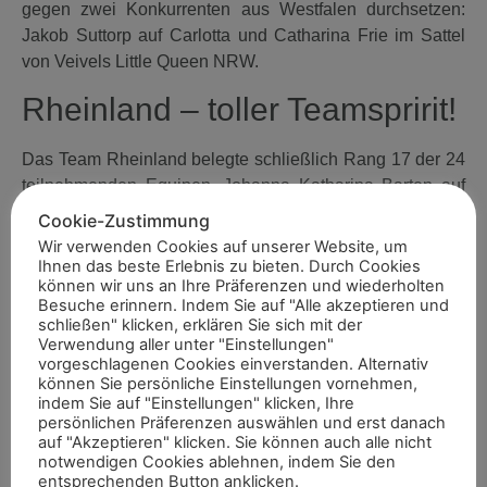
gegen zwei Konkurrenten aus Westfalen durchsetzen:
Jakob Suttorp auf Carlotta und Catharina Frie im Sattel
von Veivels Little Queen NRW.
Rheinland – toller Teamspririt!
Das Team Rheinland belegte schließlich Rang 17 der 24
teilnehmenden Equipen. Johanna Katharina Barten auf
Kweb (11, aus Rheinberg), Maya Kaartinen (15,
Cookie-Zustimmung
Düsseldorf) mit Vayana CR, Sidney Mario Senf auf
Wir verwenden Cookies auf unserer Website, um
Steverheides Dondrup (12, Hamminkeln), Viviene
Ihnen das beste Erlebnis zu bieten. Durch Cookies
können wir uns an Ihre Präferenzen und wiederholten
Wolters (9 Jahre jung aus Wesel) auf Eikenhorst’s
Besuche erinnern. Indem Sie auf "Alle akzeptieren und
Emanuel und Finja Marquaß im Sattel von Peppermint Pit
schließen" klicken, erklären Sie sich mit der
(15, Schermbeck) waren unter den grün-weißen
Verwendung aller unter "Einstellungen"
vorgeschlagenen Cookies einverstanden. Alternativ
Landesfarben im Einsatz.
können Sie persönliche Einstellungen vornehmen,
indem Sie auf "Einstellungen" klicken, Ihre
Das beste Einzelergebnis hatten Katharina Barten und
persönlichen Präferenzen auswählen und erst danach
Kweb. Sie belegten in der zweiten Abteilung Rang 15
auf "Akzeptieren" klicken. Sie können auch alle nicht
notwendigen Cookies ablehnen, indem Sie den
unter den 61 Startern in der zweiten Abteilung.
entsprechenden Button anklicken.