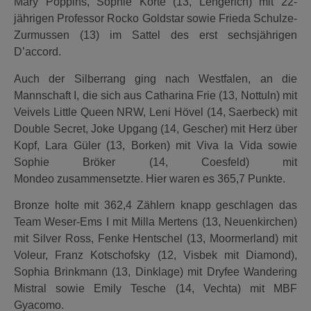
Mary Poppins, Sophie Korte (13, Lengerich) mit 22-
jährigen Professor Rocko Goldstar sowie Frieda Schulze-
Zurmussen (13) im Sattel des erst sechsjährigen
D’accord.
Auch der Silberrang ging nach Westfalen, an die
Mannschaft I, die sich aus Catharina Frie (13, Nottuln) mit
Veivels Little Queen NRW, Leni Hövel (14, Saerbeck) mit
Double Secret, Joke Upgang (14, Gescher) mit Herz über
Kopf, Lara Güler (13, Borken) mit Viva la Vida sowie
Sophie Bröker (14, Coesfeld) mit
Mondeo zusammensetzte. Hier waren es 365,7 Punkte.
Bronze holte mit 362,4 Zählern knapp geschlagen das
Team Weser-Ems I mit Milla Mertens (13, Neuenkirchen)
mit Silver Ross, Fenke Hentschel (13, Moormerland) mit
Voleur, Franz Kotschofsky (12, Visbek mit Diamond),
Sophia Brinkmann (13, Dinklage) mit Dryfee Wandering
Mistral sowie Emily Tesche (14, Vechta) mit MBF
Gyacomo.