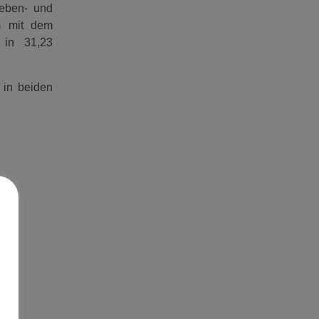
ieben- und
m mit dem
 in 31,23
 in beiden