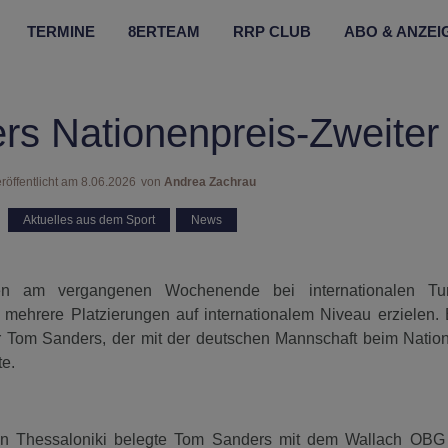
TERMINE
8ERTEAM
RRP CLUB
ABO & ANZEI
s Nationenpreis-Zweiter
röffentlicht am
8.06.2026
von
Andrea Zachrau
Aktuelles aus dem Sport
,
News
ten am vergangenen Wochenende bei internationalen Tur
 mehrere Platzierungen auf internationalem Niveau erzielen.
ür Tom Sanders, der mit der deutschen Mannschaft beim Nation
te.
en Thessaloniki belegte Tom Sanders mit dem Wallach OB