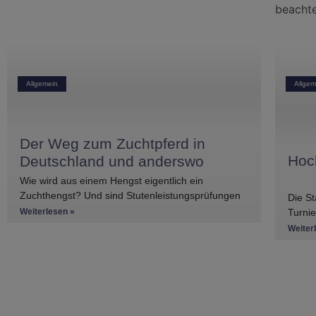
Allgemein
Allgem
Der Weg zum Zuchtpferd in
Hoc
Deutschland und anderswo
Wie wird aus einem Hengst eigentlich ein
Zuchthengst? Und sind Stutenleistungsprüfungen
Die St
ein Muss oder ein Kann? Einblicke in die
Weiterlesen »
Turnie
Regelwerke
Basis 
Weiter