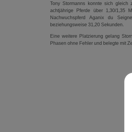
Tony Stormanns konnte sich gleich z
achtjährige Pferde über 1,30/1,35
Nachwuchspferd Aganix du Seigne
beziehungsweise 31,20 Sekunden.
Eine weitere Platzierung gelang Sto
Phasen ohne Fehler und belegte mit Ze