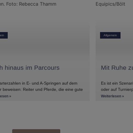
ein
Allgemein
h hinaus im Parcours
Mit Ruhe z
arterzahlen in E- und A-Springen auf dem
Es ist ein Szenar
r beweisen: Reiter und Pferde, die eine gute
oder auf Turnier
im Springen haben, gibt es
Pferd weigert si
lesen »
Weiterlesen »