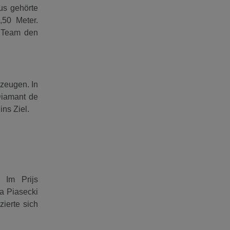
us gehörte
50 Meter.
e Team den
zeugen. In
Diamant de
ns Ziel.
 Im Prijs
na Piasecki
zierte sich