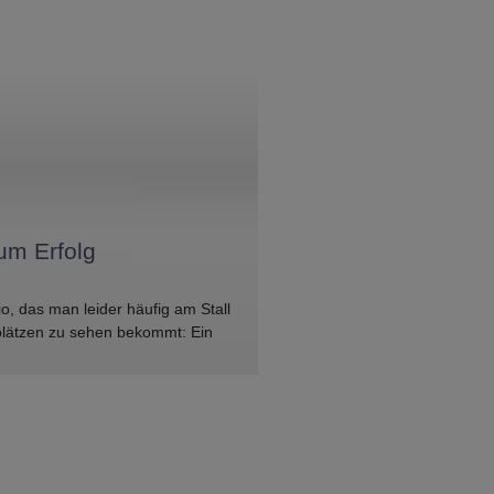
um Erfolg
io, das man leider häufig am Stall
plätzen zu sehen bekommt: Ein
ch, in den Anhänger zu