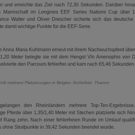
rei und erreichte das Ziel nach 72,30 Sekunden. Darüber hina
n Mannschaft im Longines EEF Series Nations Cup über 1,
ce Walter und Oliver Drescher sicherte sich das deutsch
te damit wichtige Punkte für die EEF-Serie.
te Anna Maria Kuhlmann erneut mit ihrem Nachwuchspferd über
r 1,20 Meter belegte sie mit dem Hengst Vln Amenophis von 
solvierte den Parcours fehlerfrei und kam nach 65,46 Sekunden i
ritt mehrere Platzierungen in Belgien. Archivfoto: Thamm
elangen den Rheinländern mehrere Top-Ten-Ergebnisse.
ge Pferde über 1,35/1,40 Meter mit Stechen platzierte sich Ni
uf Rang zehn. Nach einer fehlerfreien Runde im Umlauf qualifi
ls ohne Strafpunkte in 39,42 Sekunden beendet wurde.