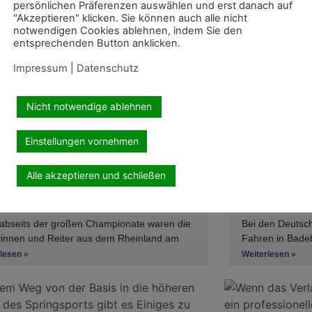
mpfohlene Artikel
persönlichen Präferenzen auswählen und erst danach auf
"Akzeptieren" klicken. Sie können auch alle nicht
notwendigen Cookies ablehnen, indem Sie den
entsprechenden Button anklicken.
Impressum
|
Datenschutz
Nicht notwendige ablehnen
Einstellungen vornehmen
lles aus dem Sport
Aktuelles aus dem 
Alle akzeptieren und schließen
ernationale Top-Platzierungen
Starke rhe
s Rheinland
DJM
abseits der großen Championate waren die
Bei den Deutsc
rinnen und Reiter aus dem Rheinland am
Fahren in Badeb
ngenen Wochenende international
Nachwuchsfahre
lesen »
Weiterlesen »
greich unterwegs. Bei
Platzierungen ü
erreichte