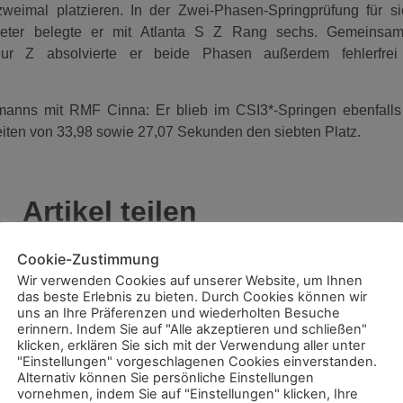
weimal platzieren. In der Zwei-Phasen-Springprüfung für s
 Meter belegte er mit Atlanta S Z Rang sechs. Gemeinsa
ur Z absolvierte er beide Phasen außerdem fehlerfrei
rmanns mit RMF Cinna: Er blieb im CSI3*-Springen ebenfalls
iten von 33,98 sowie 27,07 Sekunden den siebten Platz.
Artikel teilen
Cookie-Zustimmung
Wir verwenden Cookies auf unserer Website, um Ihnen
das beste Erlebnis zu bieten. Durch Cookies können wir
uns an Ihre Präferenzen und wiederholten Besuche
erinnern. Indem Sie auf "Alle akzeptieren und schließen"
klicken, erklären Sie sich mit der Verwendung aller unter
"Einstellungen" vorgeschlagenen Cookies einverstanden.
Alternativ können Sie persönliche Einstellungen
vornehmen, indem Sie auf "Einstellungen" klicken, Ihre