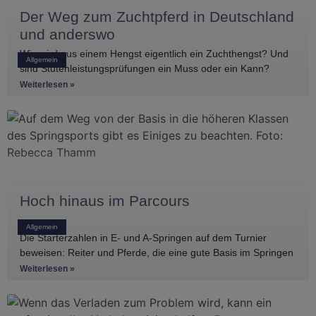
Der Weg zum Zuchtpferd in Deutschland
und anderswo
Wie wird aus einem Hengst eigentlich ein Zuchthengst? Und
Allgemein
sind Stutenleistungsprüfungen ein Muss oder ein Kann?
Einblicke in die Regelwerke
Weiterlesen »
Hoch hinaus im Parcours
Allgemein
Die Starterzahlen in E- und A-Springen auf dem Turnier
beweisen: Reiter und Pferde, die eine gute Basis im Springen
haben, gibt es
Weiterlesen »