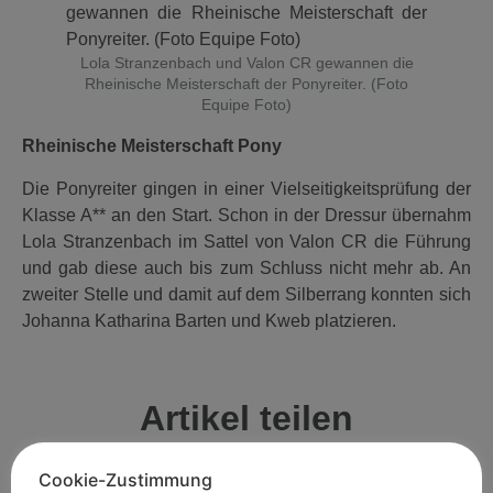
Lola Stranzenbach und Valon CR gewannen die
Rheinische Meisterschaft der Ponyreiter. (Foto
Equipe Foto)
Rheinische Meisterschaft Pony
Die Ponyreiter gingen in einer Vielseitigkeitsprüfung der
Klasse A** an den Start. Schon in der Dressur übernahm
Lola Stranzenbach im Sattel von Valon CR die Führung
und gab diese auch bis zum Schluss nicht mehr ab. An
zweiter Stelle und damit auf dem Silberrang konnten sich
Johanna Katharina Barten und Kweb platzieren.
Artikel teilen
Cookie-Zustimmung