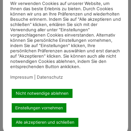
Wir verwenden Cookies auf unserer Website, um
Ihnen das beste Erlebnis zu bieten. Durch Cookies
können wir uns an Ihre Präferenzen und wiederholten
Besuche erinnern. Indem Sie auf "Alle akzeptieren und
schließen" klicken, erklären Sie sich mit der
Verwendung aller unter "Einstellungen"
vorgeschlagenen Cookies einverstanden. Alternativ
können Sie persönliche Einstellungen vornehmen,
Empfohlene Artikel
indem Sie auf "Einstellungen" klicken, Ihre
persönlichen Präferenzen auswählen und erst danach
auf "Akzeptieren" klicken. Sie können auch alle nicht
notwendigen Cookies ablehnen, indem Sie den
entsprechenden Button anklicken.
Impressum
|
Datenschutz
Sommerreitturnier des Reitervereins
Marschall Vorwärts Aldekerk
Nicht notwendige ablehnen
Mit gemischten Gefühlen blickten die Verantwortlichen des
Reitervereins Aldekerk im Vorfeld auf die Nennungszahlen
Einstellungen vornehmen
vergleichbarer Turniere in der näheren Umgebung. Umso
Weiterlesen »
Aktuelles aus dem Rheinland
größer war die
Alle akzeptieren und schließen