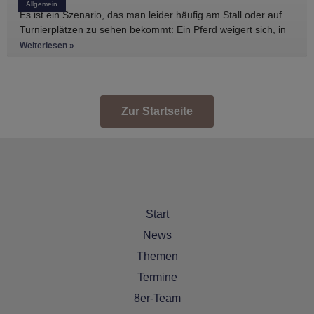
Allgemein
Es ist ein Szenario, das man leider häufig am Stall oder auf
Turnierplätzen zu sehen bekommt: Ein Pferd weigert sich, in
den Anhänger zu
Weiterlesen »
Zur Startseite
Start
News
Themen
Termine
8er-Team