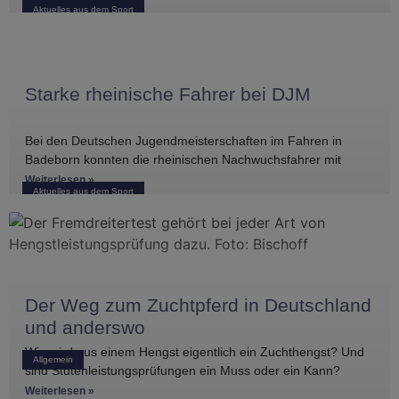
Aktuelles aus dem Sport
Starke rheinische Fahrer bei DJM
Bei den Deutschen Jugendmeisterschaften im Fahren in
Badeborn konnten die rheinischen Nachwuchsfahrer mit
mehreren vorderen Platzierungen überzeugen. Frederik
Weiterlesen »
Aktuelles aus dem Sport
Koitka erreichte
Der Weg zum Zuchtpferd in Deutschland
und anderswo
Wie wird aus einem Hengst eigentlich ein Zuchthengst? Und
Allgemein
sind Stutenleistungsprüfungen ein Muss oder ein Kann?
Einblicke in die Regelwerke
Weiterlesen »