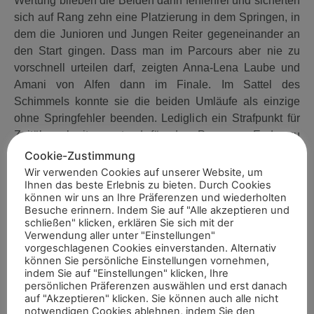
Wertung blieben die Beiden dann fehlerfrei und sicherten
sich auf Rang zehn eine Platzierung in dem Springen, in
dem die Junioren und Jungen Reiter gegeneinander an
den Start gingen. Dass man im Parcours aber nie zu
vorschnell urteilen darf, zeigten Anna-Lena Laube und
Amani von Alfen dann im Finale. Im Sattel des
Schimmels konnte sie die beiden Umläufe als einzige
ohne Springfehler beenden. Lediglich ein Strafpunkt für
Zeitüberschreitung stand für das Paar am Ende zu
Buche. Mit insgesamt fünf Strafpunkten sicherten sie sich
Cookie-Zustimmung
so den Sieg bei den Rheinischen Meisterschaften der
Wir verwenden Cookies auf unserer Website, um
Ihnen das beste Erlebnis zu bieten. Durch Cookies
Jungen Reiter.
können wir uns an Ihre Präferenzen und wiederholten
Besuche erinnern. Indem Sie auf "Alle akzeptieren und
Johanna Umbach und Label d’Amour galoppierten in der
schließen" klicken, erklären Sie sich mit der
ersten Prüfung zu Rang fünf. Die Beiden konnten den
Verwendung aller unter "Einstellungen"
Parcours fehlerfrei beenden und wiederholten diesen
vorgeschlagenen Cookies einverstanden. Alternativ
können Sie persönliche Einstellungen vornehmen,
Erfolg dann auch in der zweiten Runde am Turnier-
indem Sie auf "Einstellungen" klicken, Ihre
Samstag. Im Finale war das Glück dann nicht ganz auf
persönlichen Präferenzen auswählen und erst danach
der Seite des Paares. Jeweils ein Springfehler in beiden
auf "Akzeptieren" klicken. Sie können auch alle nicht
notwendigen Cookies ablehnen, indem Sie den
Umläufen ließ sie in der Meisterschaftswertung am Ende