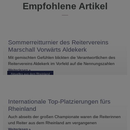
Empfohlene Artikel
Sommerreitturnier des Reitervereins
Marschall Vorwärts Aldekerk
Mit gemischten Gefühlen blickten die Verantwortlichen des
Reitervereins Aldekerk im Vorfeld auf die Nennungszahlen
vergleichbarer Turniere in der näheren Umgebung. Umso
Weiterlesen »
Aktuelles aus dem Rheinland
größer war die
Internationale Top-Platzierungen fürs
Rheinland
Auch abseits der großen Championate waren die Reiterinnen
und Reiter aus dem Rheinland am vergangenen
Wochenende international erfolgreich unterwegs. Bei
Weiterlesen »