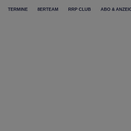
TERMINE
8ERTEAM
RRP CLUB
ABO & ANZEI