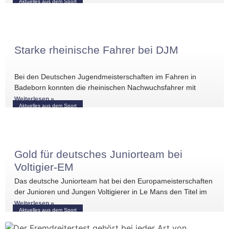
Aktuelles aus dem Sport
Starke rheinische Fahrer bei DJM
Bei den Deutschen Jugendmeisterschaften im Fahren in
Badeborn konnten die rheinischen Nachwuchsfahrer mit
mehreren vorderen Platzierungen überzeugen. Frederik
Weiterlesen »
Aktuelles aus dem Sport
Koitka erreichte
Gold für deutsches Juniorteam bei
Voltigier-EM
Das deutsche Juniorteam hat bei den Europameisterschaften
der Junioren und Jungen Voltigierer in Le Mans den Titel im
Gruppenvoltigieren gewonnen.
Weiterlesen »
Aktuelles aus dem Sport