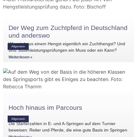
Der Weg zum Zuchtpferd in Deutschland
und anderswo
Wie wird aus einem Hengst eigentlich ein Zuchthengst? Und
Allgemein
sind Stutenleistungsprüfungen ein Muss oder ein Kann?
Einblicke in die Regelwerke
Weiterlesen »
Hoch hinaus im Parcours
Allgemein
Die Starterzahlen in E- und A-Springen auf dem Turnier
beweisen: Reiter und Pferde, die eine gute Basis im Springen
haben, gibt es