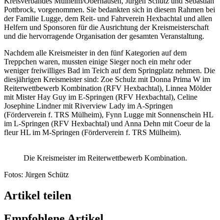
Kreisverbandes Mülheim/Oberhausen, Jürgen Schütz und Sebastian
Pottbrock, vorgenommen. Sie bedankten sich in diesem Rahmen bei
der Familie Lugge, dem Reit- und Fahrverein Hexbachtal und allen
Helfern und Sponsoren für die Ausrichtung der Kreismeisterschaft
und die hervorragende Organisation der gesamten Veranstaltung.
Nachdem alle Kreismeister in den fünf Kategorien auf dem
Treppchen waren, mussten einige Sieger noch ein mehr oder
weniger freiwilliges Bad im Teich auf dem Springplatz nehmen. Die
diesjährigen Kreismeister sind: Zoe Schulz mit Donna Prima W im
Reiterwettbewerb Kombination (RFV Hexbachtal), Linnea Mölder
mit Mister Hay Guy im E-Springen (RFV Hexbachtal), Celine
Josephine Lindner mit Riverview Lady im A-Springen
(Förderverein f. TRS Mülheim), Fynn Lugge mit Sonnenschein HL
im L-Springen (RFV Hexbachtal) und Anna Dehn mit Coeur de la
fleur HL im M-Springen (Förderverein f. TRS Mülheim).
Die Kreismeister im Reiterwettbewerb Kombination.
Fotos: Jürgen Schütz
Artikel teilen
Empfohlene Artikel