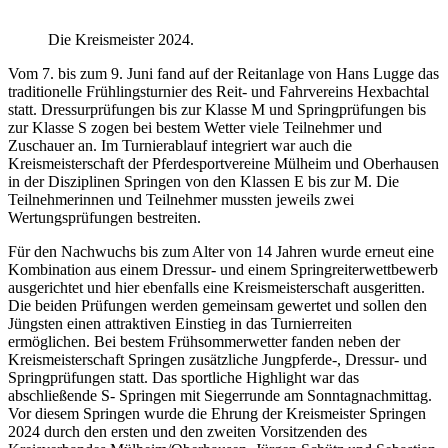
Die Kreismeister 2024.
Vom 7. bis zum 9. Juni fand auf der Reitanlage von Hans Lugge das
traditionelle Frühlingsturnier des Reit- und Fahrvereins Hexbachtal
statt. Dressurprüfungen bis zur Klasse M und Springprüfungen bis
zur Klasse S zogen bei bestem Wetter viele Teilnehmer und
Zuschauer an. Im Turnierablauf integriert war auch die
Kreismeisterschaft der Pferdesportvereine Mülheim und Oberhausen
in der Disziplinen Springen von den Klassen E bis zur M. Die
Teilnehmerinnen und Teilnehmer mussten jeweils zwei
Wertungsprüfungen bestreiten.
Für den Nachwuchs bis zum Alter von 14 Jahren wurde erneut eine
Kombination aus einem Dressur- und einem Springreiterwettbewerb
ausgerichtet und hier ebenfalls eine Kreismeisterschaft ausgeritten.
Die beiden Prüfungen werden gemeinsam gewertet und sollen den
Jüngsten einen attraktiven Einstieg in das Turnierreiten
ermöglichen. Bei bestem Frühsommerwetter fanden neben der
Kreismeisterschaft Springen zusätzliche Jungpferde-, Dressur- und
Springprüfungen statt. Das sportliche Highlight war das
abschließende S- Springen mit Siegerrunde am Sonntagnachmittag.
Vor diesem Springen wurde die Ehrung der Kreismeister Springen
2024 durch den ersten und den zweiten Vorsitzenden des