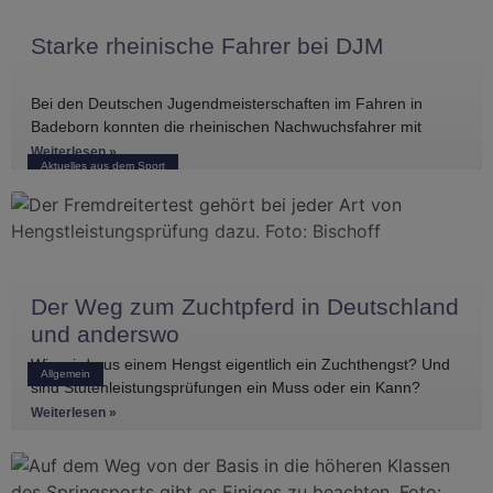
Starke rheinische Fahrer bei DJM
Bei den Deutschen Jugendmeisterschaften im Fahren in
Badeborn konnten die rheinischen Nachwuchsfahrer mit
mehreren vorderen Platzierungen überzeugen. Frederik
Weiterlesen »
Aktuelles aus dem Sport
Koitka erreichte
Der Weg zum Zuchtpferd in Deutschland
und anderswo
Wie wird aus einem Hengst eigentlich ein Zuchthengst? Und
Allgemein
sind Stutenleistungsprüfungen ein Muss oder ein Kann?
Einblicke in die Regelwerke
Weiterlesen »