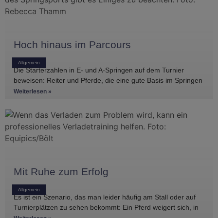
Hoch hinaus im Parcours
Allgemein
Die Starterzahlen in E- und A-Springen auf dem Turnier
beweisen: Reiter und Pferde, die eine gute Basis im Springen
haben, gibt es
Weiterlesen »
Mit Ruhe zum Erfolg
Allgemein
Es ist ein Szenario, das man leider häufig am Stall oder auf
Turnierplätzen zu sehen bekommt: Ein Pferd weigert sich, in
den Anhänger zu