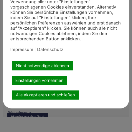
Verwendung aller unter "Einstellungen"
vorgeschlagenen Cookies einverstanden. Alternativ
können Sie persönliche Einstellungen vornehmen,
indem Sie auf "Einstellungen" klicken, Ihre
persönlichen Präferenzen auswählen und erst danach
Sommerreitturnier des Reitervereins
auf "Akzeptieren" klicken. Sie können auch alle nicht
Marschall Vorwärts Aldekerk
notwendigen Cookies ablehnen, indem Sie den
entsprechenden Button anklicken.
Mit gemischten Gefühlen blickten die Verantwortlichen des
Reitervereins Aldekerk im Vorfeld auf die Nennungszahlen
Impressum
|
Datenschutz
vergleichbarer Turniere in der näheren Umgebung. Umso
Weiterlesen »
Aktuelles aus dem Rheinland
größer war die
Nicht notwendige ablehnen
Einstellungen vornehmen
Internationale Top-Platzierungen fürs
Rheinland
Alle akzeptieren und schließen
Auch abseits der großen Championate waren die Reiterinnen
und Reiter aus dem Rheinland am vergangenen
Wochenende international erfolgreich unterwegs. Bei
Weiterlesen »
Aktuelles aus dem Sport