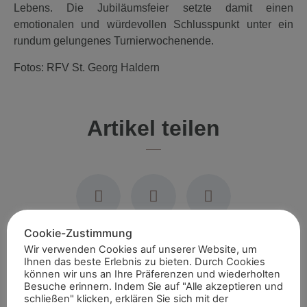
Lebens. Die Jubiläumsfeier setzte damit einen
emotionalen und würdevollen Schlusspunkt unter ein
rundum gelungenes Turnierwochenende.
Fotos: RFV St. Georg Haldern
Artikel teilen
Cookie-Zustimmung
Wir verwenden Cookies auf unserer Website, um
Ihnen das beste Erlebnis zu bieten. Durch Cookies
Empfohlene Artikel
können wir uns an Ihre Präferenzen und wiederholten
Besuche erinnern. Indem Sie auf "Alle akzeptieren und
schließen" klicken, erklären Sie sich mit der