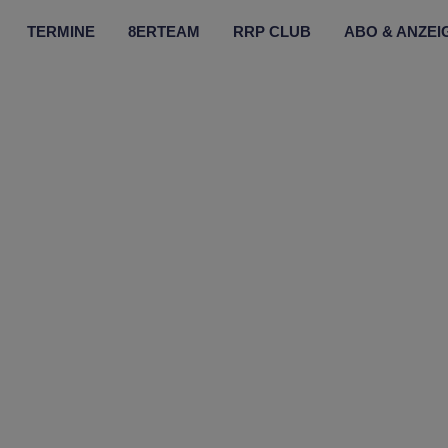
TERMINE
8ERTEAM
RRP CLUB
ABO & ANZEI