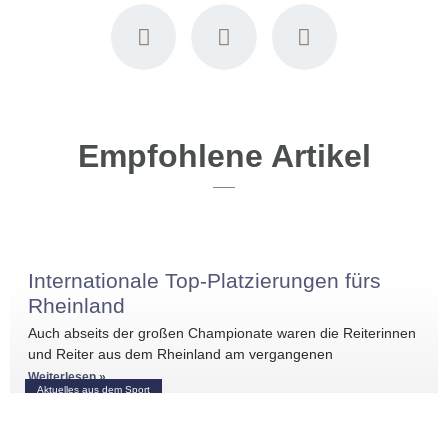
Empfohlene Artikel
Internationale Top-Platzierungen fürs
Rheinland
Auch abseits der großen Championate waren die Reiterinnen
und Reiter aus dem Rheinland am vergangenen
Wochenende international erfolgreich unterwegs. Bei
Weiterlesen »
Aktuelles aus dem Sport