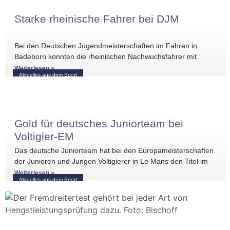
Starke rheinische Fahrer bei DJM
Bei den Deutschen Jugendmeisterschaften im Fahren in
Badeborn konnten die rheinischen Nachwuchsfahrer mit
mehreren vorderen Platzierungen überzeugen. Frederik
Weiterlesen »
Aktuelles aus dem Sport
Koitka erreichte
Gold für deutsches Juniorteam bei
Voltigier-EM
Das deutsche Juniorteam hat bei den Europameisterschaften
der Junioren und Jungen Voltigierer in Le Mans den Titel im
Gruppenvoltigieren gewonnen.
Weiterlesen »
Aktuelles aus dem Sport