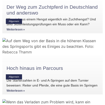
Der Weg zum Zuchtpferd in Deutschland
und anderswo
Wie wird aus einem Hengst eigentlich ein Zuchthengst? Und
Allgemein
sind Stutenleistungsprüfungen ein Muss oder ein Kann?
Einblicke in die Regelwerke
Weiterlesen »
Hoch hinaus im Parcours
Allgemein
Die Starterzahlen in E- und A-Springen auf dem Turnier
beweisen: Reiter und Pferde, die eine gute Basis im Springen
haben, gibt es
Weiterlesen »