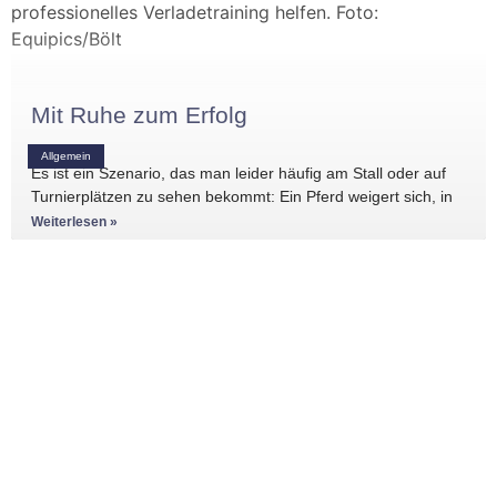
Mit Ruhe zum Erfolg
Allgemein
Es ist ein Szenario, das man leider häufig am Stall oder auf
Turnierplätzen zu sehen bekommt: Ein Pferd weigert sich, in
den Anhänger zu
Weiterlesen »
Zur Startseite
Start