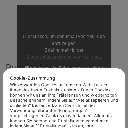
Hier klicken, um den Inhalt von YouTube
anzuzeigen.
Erfahre mehr in der
Datenschutzerklärung von YouTube
.
Bundeschampionesse
Inhalt von YouTube immer anzeigen
„ONLIVE Herbst-Auktion Trainingsvideo Lot 4
ebenfalls sechsstellig
Cookie-Zustimmung
For Hope Stute v. For Romance I – Fürst
Wir verwenden Cookies auf unserer Website, um
Wilhelm“ direkt öffnen
Ihnen das beste Erlebnis zu bieten. Durch Cookies
For Hope war nicht das einzige Pferd, dessen offizieller
können wir uns an Ihre Präferenzen und wiederholten
Zuschlagspreis im sechsstelligen Bereich lag. Das galt
Besuche erinnern. Indem Sie auf "Alle akzeptieren und
zum Beispiel auch für die frisch gebackene
schließen" klicken, erklären Sie sich mit der
Verwendung aller unter "Einstellungen"
Bundeschampionesse der dreijährigen Stuten und
vorgeschlagenen Cookies einverstanden. Alternativ
Wallache, Be My Sunshine v. Benicio. Die schicke
können Sie persönliche Einstellungen vornehmen,
Braune hatte in Warendorf unter ihrer Züchterin
indem Sie auf "Einstellungen" klicken, Ihre