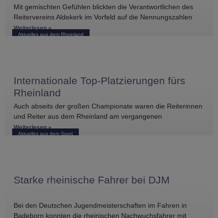
Mit gemischten Gefühlen blickten die Verantwortlichen des
Reitervereins Aldekerk im Vorfeld auf die Nennungszahlen
vergleichbarer Turniere in der näheren Umgebung. Umso
Weiterlesen »
Aktuelles aus dem Rheinland
größer war die
Internationale Top-Platzierungen fürs
Rheinland
Auch abseits der großen Championate waren die Reiterinnen
und Reiter aus dem Rheinland am vergangenen
Wochenende international erfolgreich unterwegs. Bei
Weiterlesen »
Aktuelles aus dem Sport
Starke rheinische Fahrer bei DJM
Bei den Deutschen Jugendmeisterschaften im Fahren in
Badeborn konnten die rheinischen Nachwuchsfahrer mit