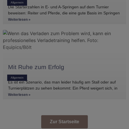
Allgemein
Die Starterzahlen in E- und A-Springen auf dem Turnier
beweisen: Reiter und Pferde, die eine gute Basis im Springen
haben, gibt es
Weiterlesen »
Mit Ruhe zum Erfolg
Allgemein
Es ist ein Szenario, das man leider häufig am Stall oder auf
Turnierplätzen zu sehen bekommt: Ein Pferd weigert sich, in
den Anhänger zu
Weiterlesen »
Zur Startseite