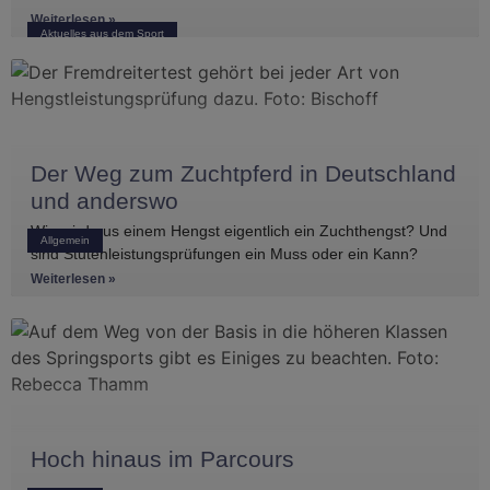
mehreren vorderen Platzierungen überzeugen. Frederik
Weiterlesen »
Aktuelles aus dem Sport
Koitka erreichte
Der Weg zum Zuchtpferd in Deutschland
und anderswo
Wie wird aus einem Hengst eigentlich ein Zuchthengst? Und
Allgemein
sind Stutenleistungsprüfungen ein Muss oder ein Kann?
Einblicke in die Regelwerke
Weiterlesen »
Hoch hinaus im Parcours