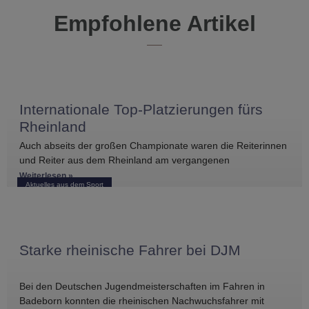
Empfohlene Artikel
Internationale Top-Platzierungen fürs
Rheinland
Auch abseits der großen Championate waren die Reiterinnen
und Reiter aus dem Rheinland am vergangenen
Wochenende international erfolgreich unterwegs. Bei
Weiterlesen »
Aktuelles aus dem Sport
Starke rheinische Fahrer bei DJM
Bei den Deutschen Jugendmeisterschaften im Fahren in
Badeborn konnten die rheinischen Nachwuchsfahrer mit