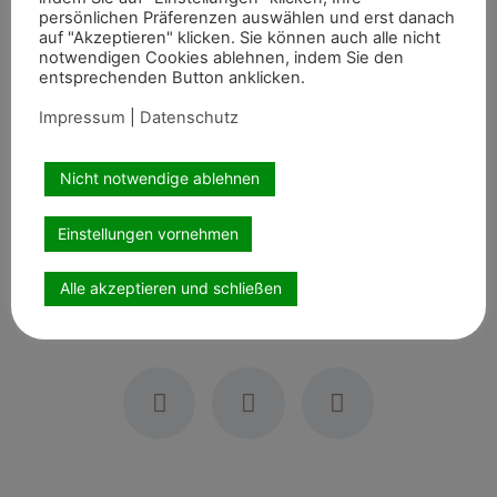
Tour, dem Großen Preis von Madrid, war Katrin
persönlichen Präferenzen auswählen und erst danach
Eckermann erfolgreich. Die ebenfalls über 1,60 Meter
auf "Akzeptieren" klicken. Sie können auch alle nicht
notwendigen Cookies ablehnen, indem Sie den
ausgetragene Prüfung mit Stechen bildete den
entsprechenden Button anklicken.
krönenden Abschluss des Turnierwochenendes.
Hier platzierte sich die Kranenburgerin mit
Impressum
|
Datenschutz
ihrer Diarado’s Boy-Tochter auf dem zehnten Rang. Sie
kamen mit vier Strafpunkten in einer Zeit von 74,82
Nicht notwendige ablehnen
Sekunden ins Ziel.
Einstellungen vornehmen
Artikel teilen
Alle akzeptieren und schließen