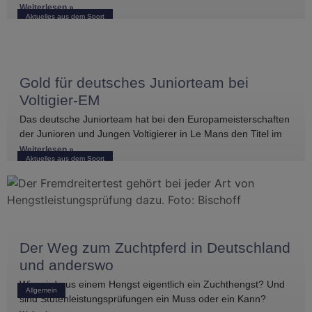
mehreren vorderen Platzierungen überzeugen. Frederik
Weiterlesen »
Aktuelles aus dem Sport
Koitka erreichte
Gold für deutsches Juniorteam bei
Voltigier-EM
Das deutsche Juniorteam hat bei den Europameisterschaften
der Junioren und Jungen Voltigierer in Le Mans den Titel im
Gruppenvoltigieren gewonnen.
Weiterlesen »
Aktuelles aus dem Sport
Der Weg zum Zuchtpferd in Deutschland
und anderswo
Wie wird aus einem Hengst eigentlich ein Zuchthengst? Und
Allgemein
sind Stutenleistungsprüfungen ein Muss oder ein Kann?