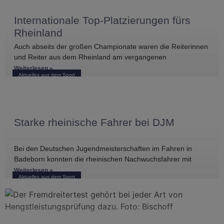
Internationale Top-Platzierungen fürs
Rheinland
Auch abseits der großen Championate waren die Reiterinnen
und Reiter aus dem Rheinland am vergangenen
Wochenende international erfolgreich unterwegs. Bei
Weiterlesen »
Aktuelles aus dem Sport
Starke rheinische Fahrer bei DJM
Bei den Deutschen Jugendmeisterschaften im Fahren in
Badeborn konnten die rheinischen Nachwuchsfahrer mit
mehreren vorderen Platzierungen überzeugen. Frederik
Weiterlesen »
Aktuelles aus dem Sport
Koitka erreichte