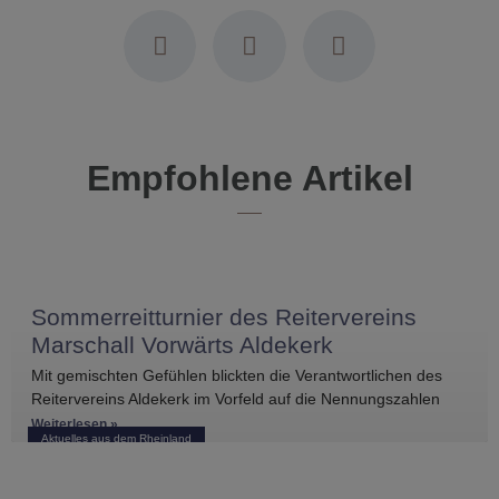
Empfohlene Artikel
Sommerreitturnier des Reitervereins
Marschall Vorwärts Aldekerk
Mit gemischten Gefühlen blickten die Verantwortlichen des
Reitervereins Aldekerk im Vorfeld auf die Nennungszahlen
vergleichbarer Turniere in der näheren Umgebung. Umso
Weiterlesen »
Aktuelles aus dem Rheinland
größer war die