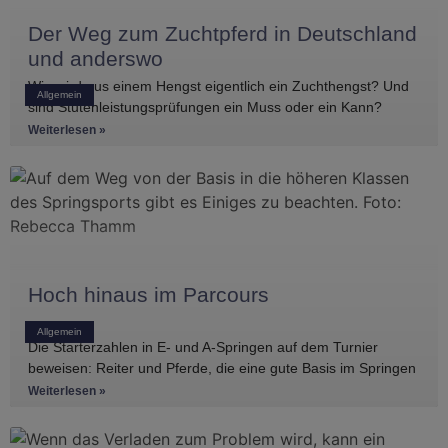
Der Weg zum Zuchtpferd in Deutschland
und anderswo
Wie wird aus einem Hengst eigentlich ein Zuchthengst? Und
Allgemein
sind Stutenleistungsprüfungen ein Muss oder ein Kann?
Einblicke in die Regelwerke
Weiterlesen »
Hoch hinaus im Parcours
Allgemein
Die Starterzahlen in E- und A-Springen auf dem Turnier
beweisen: Reiter und Pferde, die eine gute Basis im Springen
haben, gibt es
Weiterlesen »