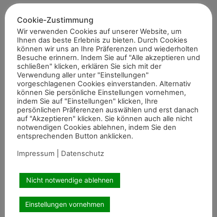
Artikel teilen
Cookie-Zustimmung
Wir verwenden Cookies auf unserer Website, um
Ihnen das beste Erlebnis zu bieten. Durch Cookies
können wir uns an Ihre Präferenzen und wiederholten
Besuche erinnern. Indem Sie auf "Alle akzeptieren und
schließen" klicken, erklären Sie sich mit der
Verwendung aller unter "Einstellungen"
vorgeschlagenen Cookies einverstanden. Alternativ
können Sie persönliche Einstellungen vornehmen,
indem Sie auf "Einstellungen" klicken, Ihre
persönlichen Präferenzen auswählen und erst danach
auf "Akzeptieren" klicken. Sie können auch alle nicht
Empfohlene Artikel
notwendigen Cookies ablehnen, indem Sie den
entsprechenden Button anklicken.
Impressum
|
Datenschutz
Nicht notwendige ablehnen
Sommerreitturnier des Reitervereins
Marschall Vorwärts Aldekerk
Einstellungen vornehmen
Mit gemischten Gefühlen blickten die Verantwortlichen des