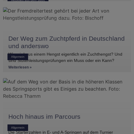
Aktuelles aus dem Sport
Koitka erreichte
Der Weg zum Zuchtpferd in Deutschland
und anderswo
Wie wird aus einem Hengst eigentlich ein Zuchthengst? Und
Allgemein
sind Stutenleistungsprüfungen ein Muss oder ein Kann?
Einblicke in die Regelwerke
Weiterlesen »
Hoch hinaus im Parcours
Allgemein
Die Starterzahlen in E- und A-Springen auf dem Turnier