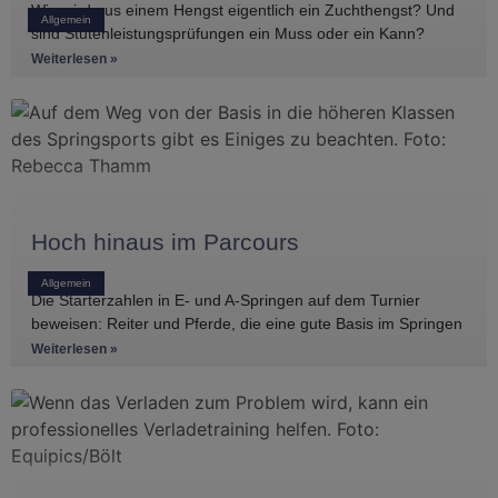
Wie wird aus einem Hengst eigentlich ein Zuchthengst? Und
Allgemein
sind Stutenleistungsprüfungen ein Muss oder ein Kann?
Einblicke in die Regelwerke
Weiterlesen »
Hoch hinaus im Parcours
Allgemein
Die Starterzahlen in E- und A-Springen auf dem Turnier
beweisen: Reiter und Pferde, die eine gute Basis im Springen
haben, gibt es
Weiterlesen »