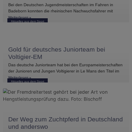
Bei den Deutschen Jugendmeisterschaften im Fahren in
Badeborn konnten die rheinischen Nachwuchsfahrer mit
mehreren vorderen Platzierungen überzeugen. Frederik
Weiterlesen »
Aktuelles aus dem Sport
Koitka erreichte
Gold für deutsches Juniorteam bei
Voltigier-EM
Das deutsche Juniorteam hat bei den Europameisterschaften
der Junioren und Jungen Voltigierer in Le Mans den Titel im
Gruppenvoltigieren gewonnen.
Weiterlesen »
Aktuelles aus dem Sport
Der Weg zum Zuchtpferd in Deutschland
und anderswo