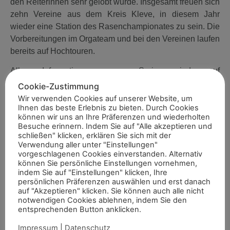
den Reiterinnen sehr gelobt wurde. Insgesamt freuen sich
zehn Vereine aus dem Kreis Kleve, in diesem Jahr
wieder eine Station des Rasenchampionates zu sein. Die
Vorbereitungen im Orgateam und bei den Vereinen laufen
bereits auf Hochtouren.
Alle Informationen zur Serie sind auf
www.rasenchampionat.de
und auf den entsprechenden
Cookie-Zustimmung
Social Media-Kanälen zu finden.
Wir verwenden Cookies auf unserer Website, um
Ihnen das beste Erlebnis zu bieten. Durch Cookies
Foto: Nadine Peeters
können wir uns an Ihre Präferenzen und wiederholten
Besuche erinnern. Indem Sie auf "Alle akzeptieren und
schließen" klicken, erklären Sie sich mit der
Verwendung aller unter "Einstellungen"
vorgeschlagenen Cookies einverstanden. Alternativ
Artikel teilen
können Sie persönliche Einstellungen vornehmen,
indem Sie auf "Einstellungen" klicken, Ihre
persönlichen Präferenzen auswählen und erst danach
auf "Akzeptieren" klicken. Sie können auch alle nicht
notwendigen Cookies ablehnen, indem Sie den
entsprechenden Button anklicken.
Impressum
|
Datenschutz