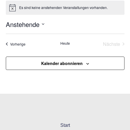
Es sind keine anstehenden Veranstaltungen vorhanden.
Hinweis
Anstehende
Datum
wählen.
Vera
Heute
Nächste
Veranstaltungen
Vorherige
Kalender abonnieren
Start