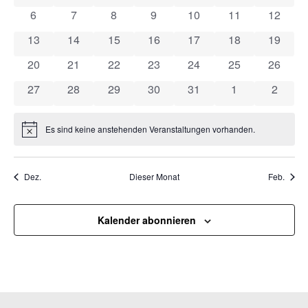
Ansicht
0 Veranstaltungen
0 Veranstaltungen
0 Veranstaltungen
0 Veranstaltungen
0 Veranstaltungen
0 Veranstaltung
0 Veran
6
7
8
9
10
11
12
Veranstaltungen
Navigat
0 Veranstaltungen
0 Veranstaltungen
0 Veranstaltungen
0 Veranstaltungen
0 Veranstaltungen
0 Veranstaltung
0 Veran
13
14
15
16
17
18
19
0 Veranstaltungen
0 Veranstaltungen
0 Veranstaltungen
0 Veranstaltungen
0 Veranstaltungen
0 Veranstaltung
0 Veran
20
21
22
23
24
25
26
0 Veranstaltungen
0 Veranstaltungen
0 Veranstaltungen
0 Veranstaltungen
0 Veranstaltungen
0 Veranstaltun
0 Veran
27
28
29
30
31
1
2
Es sind keine anstehenden Veranstaltungen vorhanden.
Hinweis
Dez.
Dieser Monat
Feb.
Kalender abonnieren