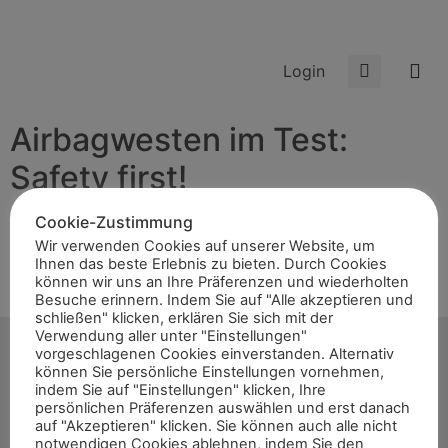
Login
Airbagwesten im Test:
Safety first!
Cookie-Zustimmung
Wir verwenden Cookies auf unserer Website, um
Reiten zählt zu den schönsten Hobbys der Welt – doch
Ihnen das beste Erlebnis zu bieten. Durch Cookies
zugleich auch zu den Riskantesten. Umso wichtiger ist
können wir uns an Ihre Präferenzen und wiederholten
es, sich dabei möglichst gut zu schützen. Neben
Besuche erinnern. Indem Sie auf "Alle akzeptieren und
schließen" klicken, erklären Sie sich mit der
Reitkappe, Handschuhen und entsprechendem […]
Verwendung aller unter "Einstellungen"
vorgeschlagenen Cookies einverstanden. Alternativ
können Sie persönliche Einstellungen vornehmen,
indem Sie auf "Einstellungen" klicken, Ihre
persönlichen Präferenzen auswählen und erst danach
auf "Akzeptieren" klicken. Sie können auch alle nicht
Start
notwendigen Cookies ablehnen, indem Sie den