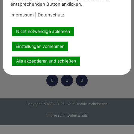
News
entsprechenden Button anklicken.
Themen
Impressum
|
Datenschutz
Termine
8er-Team
Nicht notwendige ablehnen
Abonnement
Einstellungen vornehmen
Kontakt
Alle akzeptieren und schließen
Wir sind auch auf
Copyright PEMAG 2026 – Alle Rechte vorbehalten.
Impressum
|
Datenschutz