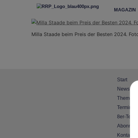
MAGAZIN
Milla Staade beim Preis der Besten 2024. Fo
Start
News
Themen
Termine
8er-Team
Abonnem
Kontakt