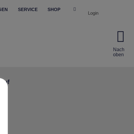
GEN
SERVICE
SHOP
Login
Nach
oben
 auf