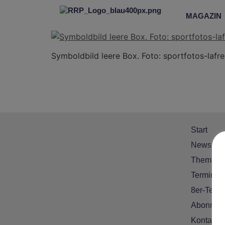
MAGAZIN
Symboldbild leere Box. Foto: sportfotos-lafre
Start
News
Themen
Termine
8er-Team
Abonnem
Kontakt