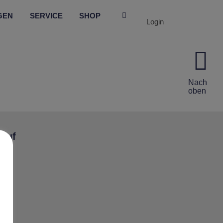
GEN
SERVICE
SHOP
Login
Nach
oben
 auf