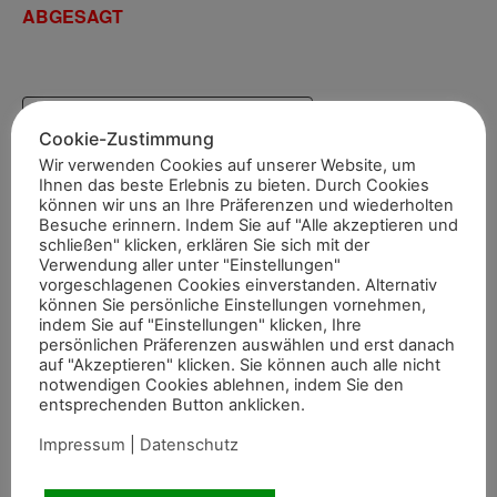
ABGESAGT
Zum Kalender hinzufügen
Cookie-Zustimmung
Wir verwenden Cookies auf unserer Website, um
Ihnen das beste Erlebnis zu bieten. Durch Cookies
können wir uns an Ihre Präferenzen und wiederholten
DETAILS
WEITERE ANGABEN
Besuche erinnern. Indem Sie auf "Alle akzeptieren und
schließen" klicken, erklären Sie sich mit der
Beginn:
Ansprechpartner
Verwendung aller unter "Einstellungen"
9. März 2021
Holger Hetzel
vorgeschlagenen Cookies einverstanden. Alternativ
können Sie persönliche Einstellungen vornehmen,
Ende:
Telefon (Ansprechpartner)
indem Sie auf "Einstellungen" klicken, Ihre
10. März 2021
persönlichen Präferenzen auswählen und erst danach
02823/18524
Veranstaltungskategorie:
auf "Akzeptieren" klicken. Sie können auch alle nicht
notwendigen Cookies ablehnen, indem Sie den
E-Mail-Adresse
Turniere
entsprechenden Button anklicken.
(Ansprechpartner)
al@holger-hetzel.de
Impressum
|
Datenschutz
VERANSTALTUNGSORT