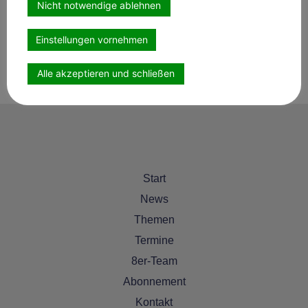
Goch
Nicht notwendige ablehnen
47574
Deutschland
Google Karte anzeigen
Veranstaltungsort-Website anzeigen
Einstellungen vornehmen
Alle akzeptieren und schließen
Haus Rott (RG Spießenhof
Geländetraining A-L auf dem
Springplatz
e.V.)
Start
News
Themen
Termine
8er-Team
Abonnement
Kontakt