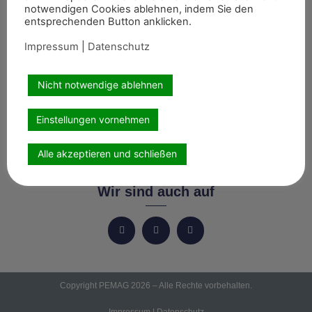
notwendigen Cookies ablehnen, indem Sie den
entsprechenden Button anklicken.
Start
Impressum
|
Datenschutz
News
Themen
Nicht notwendige ablehnen
Termine
8er-Team
Einstellungen vornehmen
Abonnement
Kontakt
Alle akzeptieren und schließen
Wir sind auch auf
Copyright PEMAG 2026 – Alle Rechte vorbehalten.
Impressum
|
Datenschutz