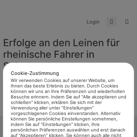
Login
Erfolge an den Leinen für
rheinische Fahrer in
Selestat
Cookie-Zustimmung
Wir verwenden Cookies auf unserer Website, um
Ihnen das beste Erlebnis zu bieten. Durch Cookies
Selestat/FRAU Beim internationalen Fahrturnier konnten
können wir uns an Ihre Präferenzen und wiederholten
die rheinischen Fahrerinnen Ursula Hüsges und Zoe
Besuche erinnern. Indem Sie auf "Alle akzeptieren und
Fajar-Helleger einige Schleifen sammeln. In der Junioren
schließen" klicken, erklären Sie sich mit der
Verwendung aller unter "Einstellungen"
Pony-Einspänner Prüfung zeigte Zoe Fajar-Hellegers mit
vorgeschlagenen Cookies einverstanden. Alternativ
Pony Nayla eine sehr gute […]
können Sie persönliche Einstellungen vornehmen,
indem Sie auf "Einstellungen" klicken, Ihre
persönlichen Präferenzen auswählen und erst danach
auf "Akzeptieren" klicken. Sie können auch alle nicht