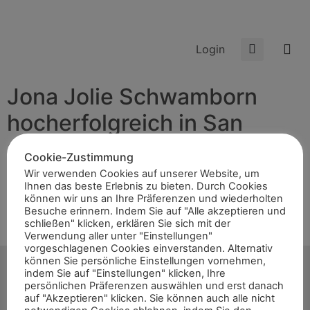
Login
Jona Jolie Schwamborn
hocherfolgreich in San
Giovanni
Cookie-Zustimmung
Wir verwenden Cookies auf unserer Website, um
Ihnen das beste Erlebnis zu bieten. Durch Cookies
San Giovanni/ITA Für die 16-jährige Wipperführterin
können wir uns an Ihre Präferenzen und wiederholten
Besuche erinnern. Indem Sie auf "Alle akzeptieren und
Jona Jolie Schwamborn ging es vom 9. – 14. Juli nach
schließen" klicken, erklären Sie sich mit der
San Giovanni in Italien zum internationalen Springturnier.
Verwendung aller unter "Einstellungen"
Mit dabei hatte sie ihre Pferde […]
vorgeschlagenen Cookies einverstanden. Alternativ
können Sie persönliche Einstellungen vornehmen,
indem Sie auf "Einstellungen" klicken, Ihre
persönlichen Präferenzen auswählen und erst danach
auf "Akzeptieren" klicken. Sie können auch alle nicht