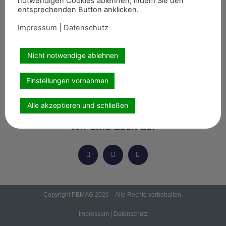
notwendigen Cookies ablehnen, indem Sie den
Start
entsprechenden Button anklicken.
News
Impressum
|
Datenschutz
Themen
Termine
Nicht notwendige ablehnen
8er-Team
Einstellungen vornehmen
Abonnement
Kontakt
Alle akzeptieren und schließen
Wir sind auch auf
Copyright PEMAG 2026 – Alle Rechte vorbehalten.
Impressum
|
Datenschutz