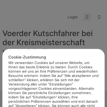
Login
Voerder Kutschfahrer bei
der Kreismeisterschaft
vorne dabei!
Cookie-Zustimmung
Wir verwenden Cookies auf unserer Website, um
Ihnen das beste Erlebnis zu bieten. Durch Cookies
Am Sonntag, den 14.08.2022 trafen sich die
können wir uns an Ihre Präferenzen und wiederholten
Kutschfahrer zum Turnier bei den „Fahrsportfreunden
Besuche erinnern. Indem Sie auf "Alle akzeptieren und
Dingdener Heide“. In den Disziplinen Dressur,
schließen" klicken, erklären Sie sich mit der
Verwendung aller unter "Einstellungen"
Hindernisfahren und einer Geländeprüfung gingen in den
vorgeschlagenen Cookies einverstanden. Alternativ
verschiedenen Anspannungsarten 27 Teilnehmer […]
können Sie persönliche Einstellungen vornehmen,
indem Sie auf "Einstellungen" klicken, Ihre
persönlichen Präferenzen auswählen und erst danach
auf "Akzeptieren" klicken. Sie können auch alle nicht