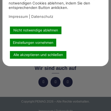
notwendigen Cookies ablehnen, indem Sie den
entsprechenden Button anklicken.
Start
Impressum
|
Datenschutz
News
Themen
Nicht notwendige ablehnen
Termine
8er-Team
Einstellungen vornehmen
Abonnement
Kontakt
Alle akzeptieren und schließen
Wir sind auch auf
Copyright PEMAG 2026 – Alle Rechte vorbehalten.
Impressum
|
Datenschutz