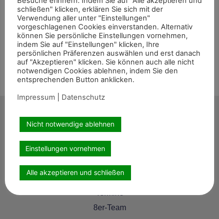
Besuche erinnern. Indem Sie auf "Alle akzeptieren und
schließen" klicken, erklären Sie sich mit der
zahlreiche Platzierungen
Verwendung aller unter "Einstellungen"
vorgeschlagenen Cookies einverstanden. Alternativ
können Sie persönliche Einstellungen vornehmen,
indem Sie auf "Einstellungen" klicken, Ihre
Samorin/SVK Höchst zufrieden kann die rheinische
persönlichen Präferenzen auswählen und erst danach
Springreiterin Jona Jolie Schwamborn mit ihren
auf "Akzeptieren" klicken. Sie können auch alle nicht
notwendigen Cookies ablehnen, indem Sie den
Turnierstarts in Samorin sein, denn sie beendete das
entsprechenden Button anklicken.
Wochenende mit zwei Siegen und einigen weiteren
tollen Platzierungen. Zunächst […]
Impressum
|
Datenschutz
Nicht notwendige ablehnen
Einstellungen vornehmen
Start
News
Alle akzeptieren und schließen
Themen
Termine
8er-Team