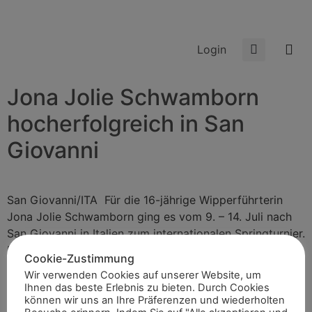
Login
Jona Jolie Schwamborn
hocherfolgreich in San
Giovanni
San Giovanni/ITA Für die 16-jährige Wipperführterin
Jona Jolie Schwamborn ging es vom 9. – 14. Juli nach
San Giovanni in Italien zum internationalen Springturnier.
Mit dabei hatte sie ihre Pferde […]
Cookie-Zustimmung
Jona Jolie Schwamborn
Wir verwenden Cookies auf unserer Website, um
Ihnen das beste Erlebnis zu bieten. Durch Cookies
können wir uns an Ihre Präferenzen und wiederholten
triumphiert: Zwei Siege und