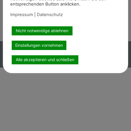
entsprechenden Button anklicken.
Wir sind auch auf
Impressum
|
Datenschutz
Nicht notwendige ablehnen
Einstellungen vornehmen
Copyright PEMAG 2026 – Alle Rechte vorbehalten.
Impressum
|
Datenschutz
Alle akzeptieren und schließen