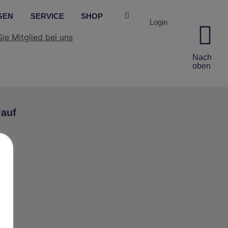
GEN
SERVICE
SHOP
Login
ie Mitglied bei uns
Nach
oben
 auf