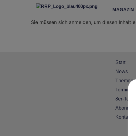
MAGAZIN
Sie müssen sich anmelden, um diesen Inhalt e
Start
News
Themen
Termine
8er-Team
Abonnem
Kontakt