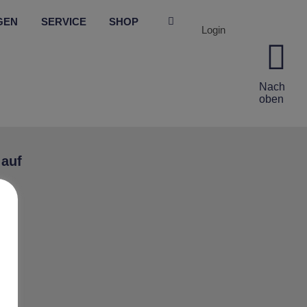
GEN
SERVICE
SHOP
Login
Nach
oben
 auf