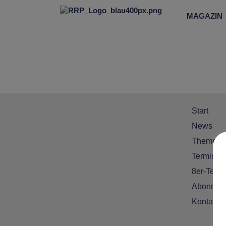
MAGAZIN
Start
News
Themen
Termine
8er-Team
Abonnem
Kontakt