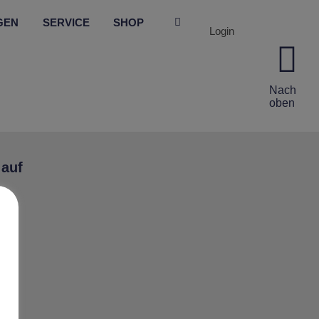
GEN
SERVICE
SHOP
Login
Nach
oben
 auf