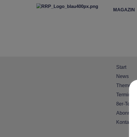
MAGAZIN
Start
News
Themen
Termine
8er-Team
Abonnem
Kontakt