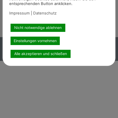
entsprechenden Button anklicken.
Wir sind auch auf
Impressum
|
Datenschutz
Nicht notwendige ablehnen
Einstellungen vornehmen
Copyright PEMAG 2026 – Alle Rechte vorbehalten.
Impressum
|
Datenschutz
Alle akzeptieren und schließen