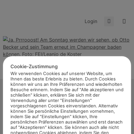
Login
Ja, Prrrooost! Am Sonntag werden wir sehen, ob Otto
Cookie-Zustimmung
Becker und sein Team erneut im Champagner baden
Wir verwenden Cookies auf unserer Website, um
Ihnen das beste Erlebnis zu bieten. Durch Cookies
können. Foto: FEI/Leanjo de Koster
können wir uns an Ihre Präferenzen und wiederholten
Besuche erinnern. Indem Sie auf "Alle akzeptieren und
schließen" klicken, erklären Sie sich mit der
Verwendung aller unter "Einstellungen"
vorgeschlagenen Cookies einverstanden. Alternativ
können Sie persönliche Einstellungen vornehmen,
Start
indem Sie auf "Einstellungen" klicken, Ihre
News
persönlichen Präferenzen auswählen und erst danach
auf "Akzeptieren" klicken. Sie können auch alle nicht
Themen
notwendigen Cookies ablehnen, indem Sie den