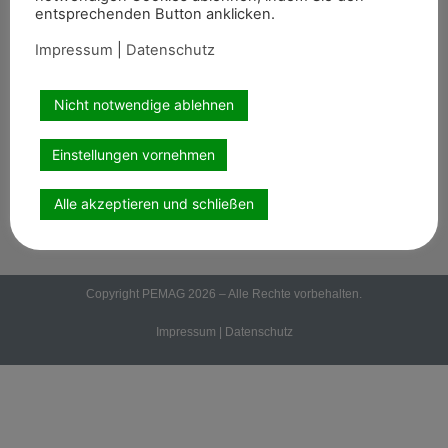
entsprechenden Button anklicken.
Termine
8er-Team
Impressum
|
Datenschutz
Abonnement
Kontakt
Nicht notwendige ablehnen
Einstellungen vornehmen
Wir sind auch auf
Alle akzeptieren und schließen
Copyright PEMAG 2026 – Alle Rechte vorbehalten.
Impressum
|
Datenschutz