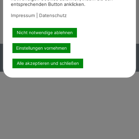
entsprechenden Button anklicken.
Wir sind auch auf
Impressum
|
Datenschutz
Nicht notwendige ablehnen
Einstellungen vornehmen
Copyright PEMAG 2026 – Alle Rechte vorbehalten.
Impressum
|
Datenschutz
Alle akzeptieren und schließen