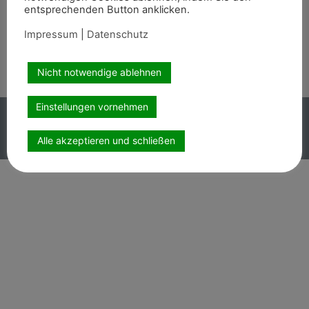
entsprechenden Button anklicken.
Wir sind auch auf
Impressum
|
Datenschutz
Nicht notwendige ablehnen
Einstellungen vornehmen
Copyright PEMAG 2026 – Alle Rechte vorbehalten.
Impressum
|
Datenschutz
Alle akzeptieren und schließen