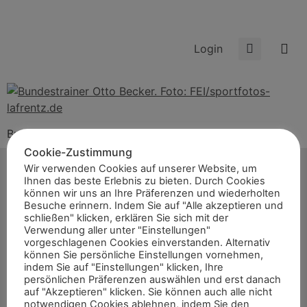
Login
Bundestrainer Otto Becker. Foto: FEI/sportfotos-
lafrentz.de
Cookie-Zustimmung
Wir verwenden Cookies auf unserer Website, um
Ihnen das beste Erlebnis zu bieten. Durch Cookies
können wir uns an Ihre Präferenzen und wiederholten
Besuche erinnern. Indem Sie auf "Alle akzeptieren und
schließen" klicken, erklären Sie sich mit der
Start
Verwendung aller unter "Einstellungen"
vorgeschlagenen Cookies einverstanden. Alternativ
News
können Sie persönliche Einstellungen vornehmen,
Themen
indem Sie auf "Einstellungen" klicken, Ihre
persönlichen Präferenzen auswählen und erst danach
Termine
auf "Akzeptieren" klicken. Sie können auch alle nicht
notwendigen Cookies ablehnen, indem Sie den
8er-Team